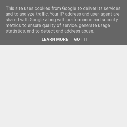
This site uses cookies from Google to deliver its services
and to analyze traffic. Your IP address and user-agent are
shared with Google along with performance and security
metrics to ensure quality of service, generate usage
statistics, and to detect and address abuse.
LEARN MORE
GOT IT