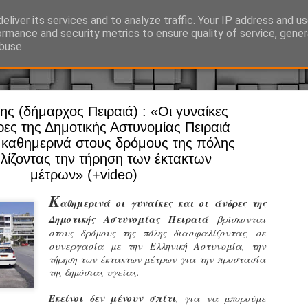
eliver its services and to analyze traffic. Your IP address and u
Ό, τι συμβαίνει γύρω από τη Δημοτική Αστυνομία, την τοπική αυτ
ormance and security metrics to ensure quality of service, gene
buse.
ς (δήμαρχος Πειραιά) : «Οι γυναίκες
Άργος - Δη
JUL
δρες της Δημοτικής Αστυνομίας Πειραιά
Με σκούτε
29
 καθημερινά στους δρόμους της πόλης
λίζοντας την τήρηση των έκτακτων
προσωπικό
μέτρων» (+video)
αρμοδιότη
Κ
Ξεκινά επίσημα η λειτο
αθημερινά οι γυναίκες και οι άνδρες της
Δημοτικής Αστυνομίας Πειραιά
βρίσκονται
Η Δημοτική Αστυνομία σ
στους δρόμους της πόλης διασφαλίζοντας, σε
καθώς από την 1η Αυγού
συνεργασία με την Ελληνική Αστυνομία, την
επιχειρησιακή λειτουργ
τήρηση των έκτακτων μέτρων για την προστασία
παρουσία του Δήμου στου
της δημόσιας υγείας.
χώρους.
Εκείνοι δεν μένουν σπίτι
, για να μπορούμε
Η νέα υπηρεσία θα στε