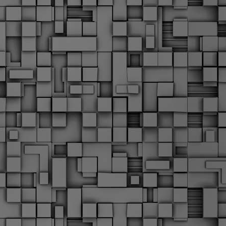
Σ
σ
φ
α
μ
φ
δ
M
Θ
ο
«
δ
ε
M