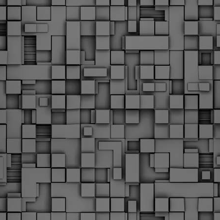
υνεχίζονται οι ορκωμοσίες των νέων Δημοτικών Αστυνομικών
ε δήμους της χώρας. Το Dimastin, αναζητεί σχετικό
ωτογραφικό υλικό στο διαδίκτυο και σας το παρουσιάζει σε
υτή την ανάρτηση. Επίσης, σας καλούμε, αν διαπιστώσετε ότι
ας έχουν "ξεφύγει" ορκωμοσίες, μπορείτε να στέλνετε το
ωτογραφικό τους υλικό στο dimasthes@gmail.gr ώστε να το
ημοσιεύουμε εδώ, άμεσα.
Θεσσαλονίκη: Ορκίστηκαν οι 75 νέοι δημοτικοί
AR
αστυνομικοί – Τι τους ζήτησε ο Αγγελούδης
18
Ενισχύεται το έργο της δημοτικής αστυνομίας στο δήμο
εσσαλονίκης καθώς το πρωί της Τετάρτης 18 Μαρτίου
ρκίστηκαν οι 75 νέοι δημοτικοί αστυνομικοί.
Με αυτούς, σε λίγους μήνες αποκτά ένα ισχυρό σώμα η
ημοτική αστυνομία. Θα είναι πιο κοντά στον πολίτη. Είχα την
υκαιρία να είμαι σήμερα στην ορκωμοσία τους.
Ξεκίνησαν εδώ και μια εβδομάδα οι αφίξεις των
AR
νεοπροσληφθέντων Δημοτικών Αστυνομικών στους
17
δήμους και οι ορκωμοσίες τους - Πλήρες