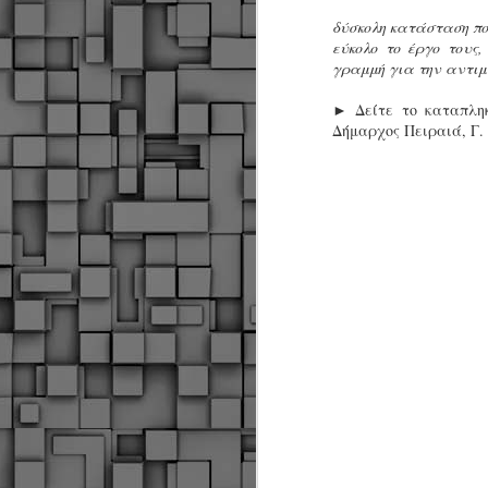
δύσκολη κατάσταση πο
εύκολο το έργο τους
γραμμή για την αντιμ
►
Δείτε το καταπλη
Δήμαρχος Πειραιά, Γ.
Δήμος Κοζάνης :
JUN
Αναμνηστικά
7