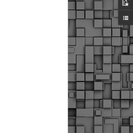
ύς αστυνομικούς, οι οποίοι έχουν
οβλεπόμενη εκπαίδευσή τους και
βουν καθήκοντα.
ιμασίας, ο Δήμος παρέλαβε τρία
 τα οποία θα χρησιμοποιούνται για
καθημερινές μετακινήσεις των
.
Δημοτική Αστυνομία
MAY
Θεσσαλονίκης:
25