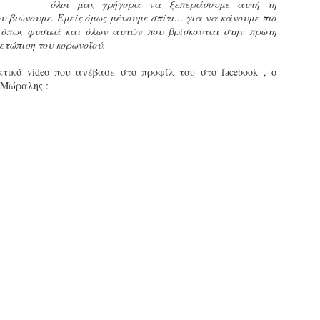
όλοι μας γρήγορα να ξεπεράσουμε αυτή τη
εκπαιδευμένους δημοτικο
υ βιώνουμε. Εμείς όμως μένουμε σπίτι… για να κάνουμε πιο
ήδη ολοκληρώσει την πρ
, όπως φυσικά και όλων αυτών που βρίσκονται στην πρώτη
είναι έτοιμοι να αναλά
ετώπιση του κορωνοϊού.
Στο πλαίσιο της προετο
κτικό video που ανέβασε στο προφίλ του στο facebook , ο
ολοκαίνουργια σκούτερ,
 Μώραλης :
τις περιπολίες και τις 
στελεχών της υπηρεσίας
Απολογισμός των
Δημοτική Αστυνομία
JUN
JUN
ελέγχων σε ιδιοκτήτες
Θεσσαλονίκης: Ένταση
4
4