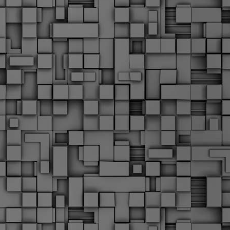
Μ
Ν
Α
χ
φ
υ
α
εί
M
Τ
κ
Δ
ζ
F