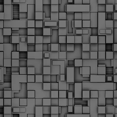
Με την απόφαση αυτή, το ΣτΕ απορρίπτει οριστικά τις
ξιώσεις των δημοσίων υπαλλήλων για επαναφορά των
ώρων, επικυρώνοντας την τρέχουσα κατάσταση παρά τις
ντιδράσεις της ΑΔΕΔΥ
ο ΣτΕ απέρριψε οριστικά την προσφυγή της ΑΔΕΔΥ και ενός
κπαιδευτικού για την επαναφορά των δώρων Χριστουγέννων,
άσχα και θερινής άδειας (13ος και 14ος μισθός) στους
ργαζόμενους του δημόσιου τομέα, κλείνοντας μια μακρά
ιαμάχη δεκαετιών που αφορούσε τις μνημονιακές περικοπές.
Εγγύκλιος ΥΠ.ΕΣ: Προκήρυξη 1Κ/2024 -
EB
Γνωστοποίηση έκδοσης οριστικών αποτελεσμάτων –
4
Παροχή οδηγιών.
 Δείτε/κατεβάστε την πολυαναμενόμενη εγκύκλιο του Υπ.
Με διαρροή 2 μέρες πριν την στάση εργασίας
EB
ενημερώνει το ΣτΕ για την απόρριψη της επαναφοράς
1