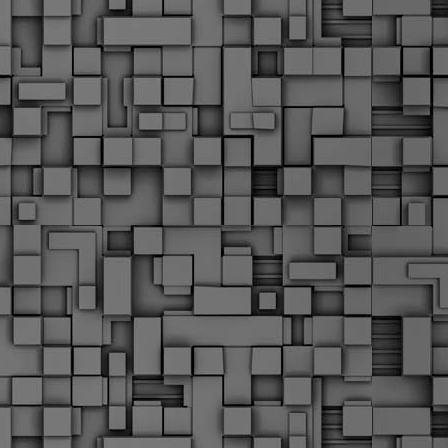
α
δ
α
Τ
ε
Π
ε
δ
F
►
F