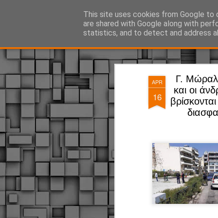
ΔΗΜΟΤΙΚΗ ΑΣΤΥΝΟΜΙΑ, τα νέα!
This site uses cookies from Google to d
are shared with Google along with perf
statistics, and to detect and address a
Magazine
Pages
Γ. Μώραλη
APR
και οι άν
16
βρίσκονται
διασφα