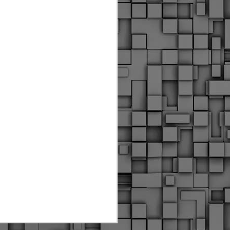
Διοικητικά πρόστιμα
ύψους 11.350€ σε
εργολάβους για
παραβάσεις σε έργα
Ο.Κ.Ω
Η Δημοτική Αστυνομία
Θεσσαλονίκης βεβαίωσε κατά
τις προηγούμενες ημέρες
πρόστιμα για 11 διοικητικές
παραβάσεις που έλαβαν
χώρα κατά τη διάρκεια
εργασιών από εργολαβικά
συνεργεία και οι οποίες
αφορούσαν εκτέλεση
εργασιών χωρίς νόμιμη
σήμανση και στην απόθεση
υλικών – εργαλείων εκτός του
προβλεπόμενου εργοταξίου.