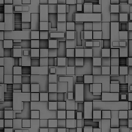
Φωτογραφικό ρεπορτάζ
εγάλες μέρες ζει ο "οργανισμός" της Δημοτικής Αστυνομίας!
α θυμίσουμε ότι κανονικές προσλήψεις στην Δημοτική
στυνομία έχουν να γίνουν από το 2010. Δεκαέξι ολόκληρα
ρόνια! Και βέβαια, ακόμη και με αυτές τις προσλήψεις, δεν
τάνουμε ούτε τα 2/3 των Δημοτικών Αστυνομικών που
πηρετούσαν το 2013 προ της κατάργησης της υπηρεσίας με
πόφαση του σημερινού πρωθυπουργού Κυριάκου Μητσοτάκη. Ας
ναι...
Δημοτική Αστυνομία Θεσσαλονίκης: Διμηνιαίος
AR
απολογισμός ελέγχων τήρησης νομοθεσίας
2
δεσποζόμενων Ζώων συντροφιάς
ον απολογισμό των δράσεων ελέγχου για τα ζώα συντροφιάς
ατά το δίμηνο Ιανουαρίου – Φεβρουαρίου 2026 παρουσιάζει η
ημοτική Αστυνομία Θεσσαλονίκης, με στόχο την προστασία των
ώων και την ομαλή συμβίωση στην πόλη.
ΣτΕ: Οριστική απόρριψη της επαναφοράς του 13ου
EB
και 14ου μισθού για τους δημοσίους υπαλλήλους
18