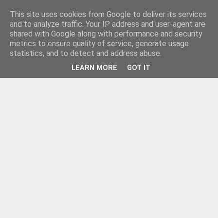
This site uses cookies from Google to deliver its services
and to analyze traffic. Your IP address and user-agent are
shared with Google along with performance and security
metrics to ensure quality of service, generate usage
statistics, and to detect and address abuse.
LEARN MORE
GOT IT