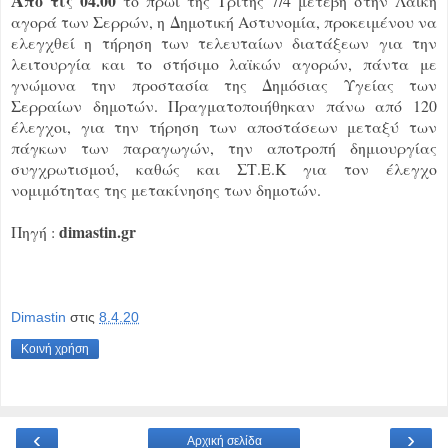
πό τις 04.00
το πρωί της Τρίτης 7/4 μετέβη στην Λαϊκή
αγορά των Σερρών, η Δημοτική Αστυνομία, προκειμένου να
ελεγχθεί η τήρηση των τελευταίων διατάξεων για την
λειτουργία και το στήσιμο λαϊκών αγορών, πάντα με
γνώμονα την προστασία της Δημόσιας Υγείας των
Σερραίων δημοτών. Πραγματοποιήθηκαν πάνω από 120
έλεγχοι, για την τήρηση των αποστάσεων μεταξύ των
πάγκων των παραγωγών, την αποτροπή δημιουργίας
συγχρωτισμού, καθώς και ΣΤ.Ε.Κ για τον έλεγχο
νομιμότητας της μετακίνησης των δημοτών.
dimastin.gr
Πηγή :
Dimastin
στις
8.4.20
Κοινή χρήση
‹
›
Αρχική σελίδα