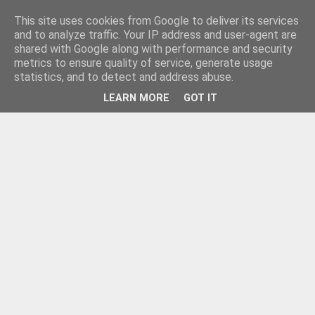
This site uses cookies from Google to deliver its services
and to analyze traffic. Your IP address and user-agent are
shared with Google along with performance and security
metrics to ensure quality of service, generate usage
statistics, and to detect and address abuse.
LEARN MORE
GOT IT