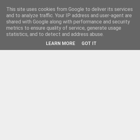
This site uses cookies from Google to deliver its services
and to analyze traffic. Your IP address and user-agent are
shared with Google along with performance and security
metrics to ensure quality of service, generate usage
statistics, and to detect and address abuse.
LEARN MORE
GOT IT