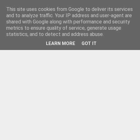
This site uses cookies from Google to deliver its services
and to analyze traffic. Your IP address and user-agent are
shared with Google along with performance and security
metrics to ensure quality of service, generate usage
statistics, and to detect and address abuse.
LEARN MORE
GOT IT