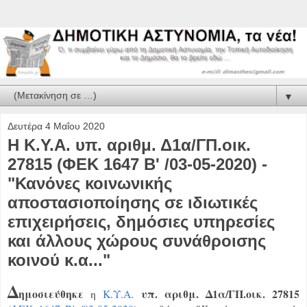
▼
Δευτέρα 4 Μαΐου 2020
Η Κ.Υ.Α. υπ. αριθμ. Δ1α/ΓΠ.οικ.
27815 (ΦΕΚ 1647 Β' /03-05-2020) -
"Κανόνες κοινωνικής
αποστασιοποίησης σε ιδιωτικές
επιχειρήσεις, δημόσιες υπηρεσίες
και άλλους χώρους συνάθροισης
κοινού κ.α..."
Δ
ημοσιεύθηκε
υπ. αριθμ. Δ1α/ΓΠ.οικ. 27815
η
Κ.Υ.Α
.