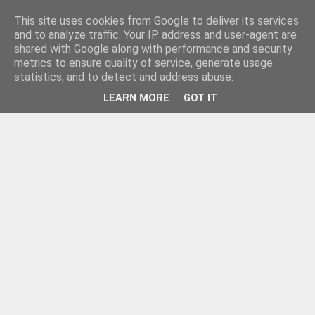
This site uses cookies from Google to deliver its services
and to analyze traffic. Your IP address and user-agent are
shared with Google along with performance and security
metrics to ensure quality of service, generate usage
statistics, and to detect and address abuse.
LEARN MORE
GOT IT