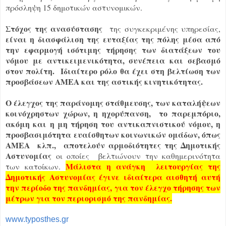
πρόσληψη 15 δημοτικών αστυνομικών.
Στόχος της ανασύστασης
της συγκεκριμένης υπηρεσίας,
είναι η διασφάλιση της ευταξίας της πόλης μέσα από
την εφαρμογή ισότιμης τήρησης των διατάξεων του
νόμου με αντικειμενικότητα, συνέπεια και σεβασμό
στον πολίτη. Iδιαίτερο ρόλο θα έχει στη βελτίωση των
προσβάσεων ΑΜΕΑ και της αστικής κινητικότητας.
Ο έλεγχος της παράνομης στάθμευσης, των καταλήψεων
κοινόχρηστων χώρων, η ηχορύπανση, το παρεμπόριο,
ακόμη και η μη τήρηση του αντικαπνιστικού νόμου, η
προσβασιμότητα ευαίσθητων κοινωνικών ομάδων, όπως
ΑΜΕΑ κλπ., αποτελούν αρμοδιότητες της Δημοτικής
Αστυνομίας
οι οποίες βελτιώνουν την καθημερινότητα
Μάλιστα η ανάγκη λειτουργίας της
των κατοίκων.
Δημοτικής Αστυνομίας έγινε ιδιαίτερα αισθητή αυτή
την περίοδο της πανδημίας, για τον έλεγχο τήρησης των
μέτρων για τον περιορισμό της πανδημίας.
www.typosthes.gr