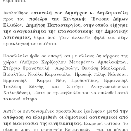
θέμα αυτό.
επιστολή του Δημάρχου κ. Δαρδαμανέλη
Ακολούθησε
πρόεδρο της Κεντρικής ΄Ενωσης Δήμων
προς τον
Ελλάδος, Δημήτρη Παπαστεργίου, στην οποία εξήγησε
την αναγκαιότητα της επανασύστασης της Δημοτικής
Αστυνομίας,
θέμα που ήταν άλλωστε ψηλά και στην
προεκλογική του ατζέντα.
Παράλληλα ήρθε σε επαφή και με άλλους Δημάρχους της
χώρας (Λάζαρο Κυρίζογλου Μενεμένης- Αμπελοκήπων,
Στέργιο Φρανστανλή Αμφίπολης, Θανάση Μασλαρινό,
Βισαλτίας, Νικόλα Καρανικόλα Ηρωικής πόλης Νάουσας,
Εμμανουήλ Καρρά Νέας Προποντίδας, Εμμανουήλ
Τσελέπη Ξάνθης και Σταύρο Αναγνωστόπουλο
Χαλκηδόνος), ώστε με πρωτοβουλία του να επιλυθεί αυτό
το κοινό αίτημα.
μετά την
Αυτές οι συντονισμένες προσπάθειες ξεκίνησαν
απόφαση να εξαιρεθούν οι δημοτικοί αστυνομικοί από
την διαδικασία της κινητικότητας.
Εκκρεμεί ωστόσο το
αίτημα προς το υπουργείο Εσωτερικών για τη μόνιμη