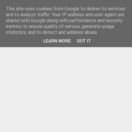
This site uses cookies from Google to deliver its services
and to analyze traffic. Your IP address and user-agent are
shared with Google along with performance and security
metrics to ensure quality of service, generate usage
statistics, and to detect and address abuse.
LEARN MORE
GOT IT