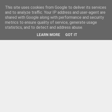
This site uses cookies from Google to deliver its services
and to analyze traffic. Your IP address and user-agent are
shared with Google along with performance and security
metrics to ensure quality of service, generate usage
statistics, and to detect and address abuse.
LEARN MORE
GOT IT