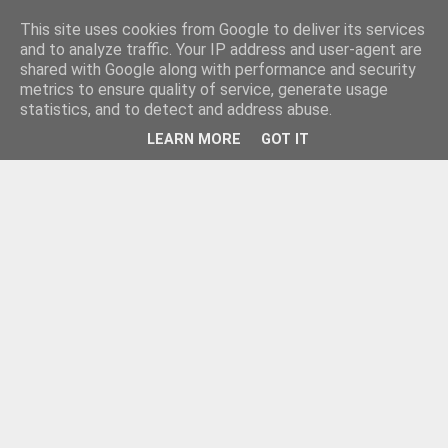
This site uses cookies from Google to deliver its services
and to analyze traffic. Your IP address and user-agent are
shared with Google along with performance and security
metrics to ensure quality of service, generate usage
statistics, and to detect and address abuse.
LEARN MORE
GOT IT