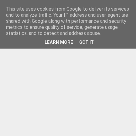
This site uses cookies from Google to deliver its services
and to analyze traffic. Your IP address and user-agent are
shared with Google along with performance and security
metrics to ensure quality of service, generate usage
statistics, and to detect and address abuse.
LEARN MORE
GOT IT