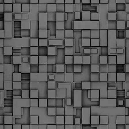
υνεχίζονται οι ορκωμοσίες των νέων Δημοτικών Αστυνομικών
ε δήμους της χώρας. Το Dimastin, αναζητεί σχετικό
ωτογραφικό υλικό στο διαδίκτυο και σας το παρουσιάζει σε
υτή την ανάρτηση. Επίσης, σας καλούμε, αν διαπιστώσετε ότι
ας έχουν "ξεφύγει" ορκωμοσίες, μπορείτε να στέλνετε το
ωτογραφικό τους υλικό στο dimasthes@gmail.gr ώστε να το
ημοσιεύουμε εδώ, άμεσα.
Θεσσαλονίκη: Ορκίστηκαν οι 75 νέοι δημοτικοί
AR
αστυνομικοί – Τι τους ζήτησε ο Αγγελούδης
18
Ενισχύεται το έργο της δημοτικής αστυνομίας στο δήμο
εσσαλονίκης καθώς το πρωί της Τετάρτης 18 Μαρτίου
ρκίστηκαν οι 75 νέοι δημοτικοί αστυνομικοί.
Με αυτούς, σε λίγους μήνες αποκτά ένα ισχυρό σώμα η
ημοτική αστυνομία. Θα είναι πιο κοντά στον πολίτη. Είχα την
υκαιρία να είμαι σήμερα στην ορκωμοσία τους.
Ξεκίνησαν εδώ και μια εβδομάδα οι αφίξεις των
AR
νεοπροσληφθέντων Δημοτικών Αστυνομικών στους
17
δήμους και οι ορκωμοσίες τους - Πλήρες