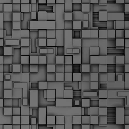
Σ
σ
φ
α
μ
φ
δ
M
Θ
ο
«
δ
ε
M