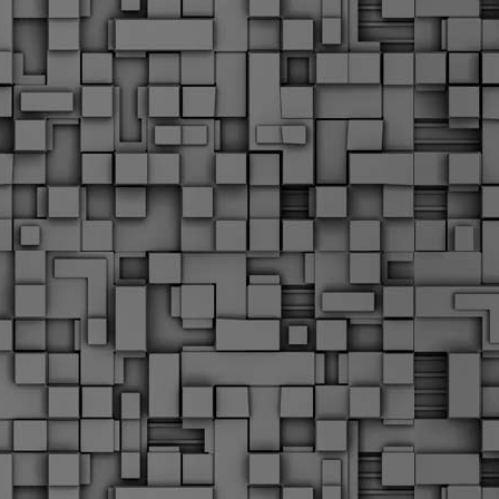
α
δ
α
Τ
ε
Π
ε
δ
F
►
F