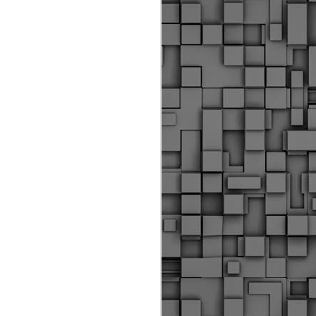
ύς αστυνομικούς, οι οποίοι έχουν
οβλεπόμενη εκπαίδευσή τους και
βουν καθήκοντα.
ιμασίας, ο Δήμος παρέλαβε τρία
 τα οποία θα χρησιμοποιούνται για
καθημερινές μετακινήσεις των
.
Δημοτική Αστυνομία
MAY
Θεσσαλονίκης:
25