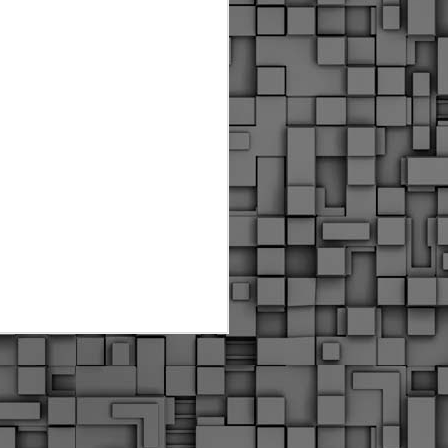
Διοικητικά πρόστιμα
ύψους 11.350€ σε
εργολάβους για
παραβάσεις σε έργα
Ο.Κ.Ω
Η Δημοτική Αστυνομία
Θεσσαλονίκης βεβαίωσε κατά
τις προηγούμενες ημέρες
πρόστιμα για 11 διοικητικές
παραβάσεις που έλαβαν
χώρα κατά τη διάρκεια
εργασιών από εργολαβικά
συνεργεία και οι οποίες
αφορούσαν εκτέλεση
εργασιών χωρίς νόμιμη
σήμανση και στην απόθεση
υλικών – εργαλείων εκτός του
προβλεπόμενου εργοταξίου.