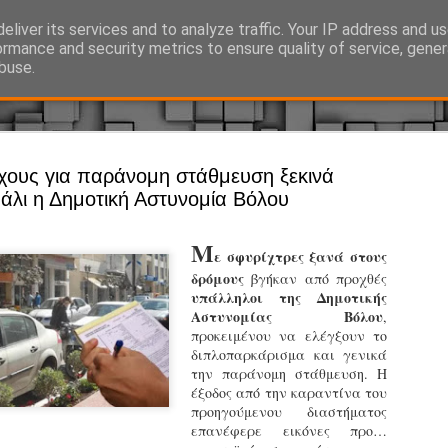
eliver its services and to analyze traffic. Your IP address and u
Ό, τι συμβαίνει γύρω από τη Δημοτική Αστυνομία, την τοπική αυτ
ormance and security metrics to ensure quality of service, gene
buse.
Άργος - Δη
χους για παράνομη στάθμευση ξεκινά
JUL
πάλι η Δημοτική Αστυνομία Βόλου
Με σκούτε
29
προσωπικό
Μ
ε σφυρίχτρες ξανά στους
αρμοδιότη
δρόμους
βγήκαν από προχθές
Ξεκινά επίσημα η λειτο
υπάλληλοι της Δημοτικής
Αστυνομίας Βόλου
,
Η Δημοτική Αστυνομία σ
προκειμένου να ελέγξουν το
καθώς από την 1η Αυγού
διπλοπαρκάρισμα και γενικά
επιχειρησιακή λειτουργ
την παράνομη στάθμευση. Η
παρουσία του Δήμου στου
έξοδος από την καραντίνα του
χώρους.
προηγούμενου διαστήματος
επανέφερε εικόνες προ…
Η νέα υπηρεσία θα στε