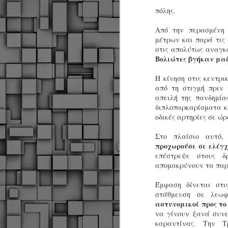
πόλης.
Από την περασμένη 
μέτρων και παρά τις
στις απολύτως αναγκ
Βολιώτες βγήκαν μαζ
Η κίνηση στις κεντρ
από τη στιγμή πριν
απειλή της πανδημία
διπλοπαρκαρίσματα κα
οδικές αρτηρίες σε ώρ
Στο πλαίσιο αυτό
προχωρούσε σε ελέγ
επέστρεψε στους 
απομακρύνουν τα παρ
Έμφαση
δίνεται στι
στάθμευση σε λεωφ
αστυνομικοί προς το
να γίνουν ξανά συνε
Δήμος Κοζάνης :
JUN
καραντίνας. Την Τ
Αναμνηστικά
7