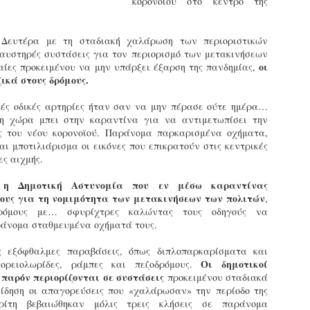
κορονοϊού στο κέντρο της
εκπαιδευμένους δημοτικο
ήδη ολοκληρώσει την πρ
είναι έτοιμοι να αναλά
Δευτέρα με τη σταδιακή χαλάρωση των περιοριστικών
 αυστηρές συστάσεις για τον περιορισμό των μετακινήσεων
Στο πλαίσιο της προετο
οι
αίες προκειμένου να μην υπάρξει έξαρση της πανδημίας,
ολοκαίνουργια σκούτερ,
ικά στους δρόμους.
τις περιπολίες και τις 
στελεχών της υπηρεσίας
ικές οδικές αρτηρίες ήταν σαν να μην πέρασε ούτε ημέρα…
 η χώρα μπει στην καραντίνα για να αντιμετωπίσει την
ς του νέου κορονοϊού. Παράνομα παρκαρισμένα οχήματα,
ι μποτιλιάρισμα οι εικόνες που επικρατούν στις κεντρικές
ες αιχμής.
η Δημοτική Αστυνομία που εν μέσω καραντίνας
,
χους για τη νομιμότητα των μετακινήσεων των πολιτών
,
δρόμους με… σφυρίχτρες καλώντας τους οδηγούς να
άνομα σταθμευμένα οχήματά τους.
ς εξόφθαλμες παραβάσεις, όπως διπλοπαρκαρίσματα και
Οι δημοτικοί
ορειολωρίδες, ράμπες και πεζοδρόμους.
 παρόν περιορίζονται σε συστάσεις
προκειμένου σταδιακά
ίδηση οι απαγορεύσεις που «χαλάρωσαν» την περίοδο της
Απολογισμός των
Δημοτική Αστυνομία
JUN
JUN
ρίτη βεβαιώθηκαν μόλις τρεις κλήσεις σε παράνομα
ελέγχων σε ιδιοκτήτες
Θεσσαλονίκης: Ένταση
4
4