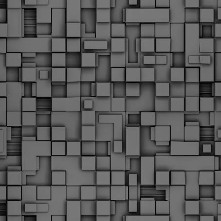
Με την απόφαση αυτή, το ΣτΕ απορρίπτει οριστικά τις
ξιώσεις των δημοσίων υπαλλήλων για επαναφορά των
ώρων, επικυρώνοντας την τρέχουσα κατάσταση παρά τις
ντιδράσεις της ΑΔΕΔΥ
ο ΣτΕ απέρριψε οριστικά την προσφυγή της ΑΔΕΔΥ και ενός
κπαιδευτικού για την επαναφορά των δώρων Χριστουγέννων,
άσχα και θερινής άδειας (13ος και 14ος μισθός) στους
ργαζόμενους του δημόσιου τομέα, κλείνοντας μια μακρά
ιαμάχη δεκαετιών που αφορούσε τις μνημονιακές περικοπές.
Εγγύκλιος ΥΠ.ΕΣ: Προκήρυξη 1Κ/2024 -
EB
Γνωστοποίηση έκδοσης οριστικών αποτελεσμάτων –
4
Παροχή οδηγιών.
 Δείτε/κατεβάστε την πολυαναμενόμενη εγκύκλιο του Υπ.
Με διαρροή 2 μέρες πριν την στάση εργασίας
EB
ενημερώνει το ΣτΕ για την απόρριψη της επαναφοράς
1