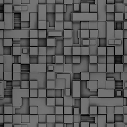
Φωτογραφικό ρεπορτάζ
εγάλες μέρες ζει ο "οργανισμός" της Δημοτικής Αστυνομίας!
α θυμίσουμε ότι κανονικές προσλήψεις στην Δημοτική
στυνομία έχουν να γίνουν από το 2010. Δεκαέξι ολόκληρα
ρόνια! Και βέβαια, ακόμη και με αυτές τις προσλήψεις, δεν
τάνουμε ούτε τα 2/3 των Δημοτικών Αστυνομικών που
πηρετούσαν το 2013 προ της κατάργησης της υπηρεσίας με
πόφαση του σημερινού πρωθυπουργού Κυριάκου Μητσοτάκη. Ας
ναι...
Δημοτική Αστυνομία Θεσσαλονίκης: Διμηνιαίος
AR
απολογισμός ελέγχων τήρησης νομοθεσίας
2
δεσποζόμενων Ζώων συντροφιάς
ον απολογισμό των δράσεων ελέγχου για τα ζώα συντροφιάς
ατά το δίμηνο Ιανουαρίου – Φεβρουαρίου 2026 παρουσιάζει η
ημοτική Αστυνομία Θεσσαλονίκης, με στόχο την προστασία των
ώων και την ομαλή συμβίωση στην πόλη.
ΣτΕ: Οριστική απόρριψη της επαναφοράς του 13ου
EB
και 14ου μισθού για τους δημοσίους υπαλλήλους
18