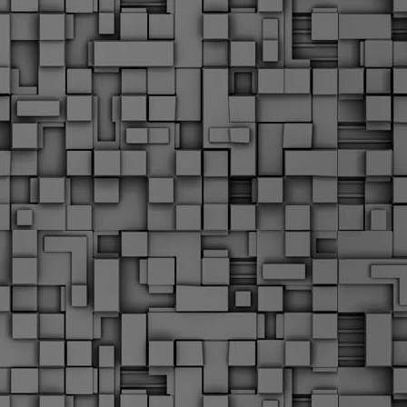
Μ
Ν
Α
χ
φ
υ
α
εί
M
Τ
κ
Δ
ζ
F