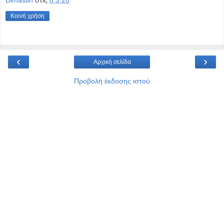
Dimastin
στις
8.5.20
Κοινή χρήση
‹
›
Αρχική σελίδα
Προβολή έκδοσης ιστού