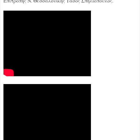
Επιτροπής Ν. Θεσσαλονίκης Τάσος Σπηλιόπουλος.