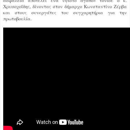
ασφάλεια αποτελεί ένα ύψιστο αγαθό» τόνισε ο κ.
Χρυσοχοΐδης, δίνοντας στον δήμαρχο Κωνσταντίνο Ζέρβα
και στους συνεργάτες του συγχαρητήρια για την
πρωτοβουλία.