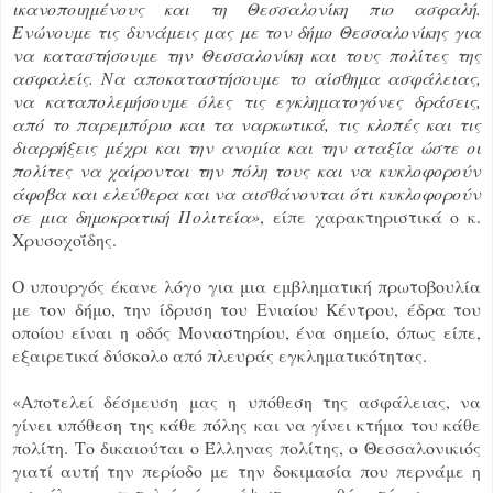
ικανοποιημένους και τη Θεσσαλονίκη πιο ασφαλή.
Ενώνουμε τις δυνάμεις μας με τον δήμο Θεσσαλονίκης για
να καταστήσουμε την Θεσσαλονίκη και τους πολίτες της
ασφαλείς. Να αποκαταστήσουμε το αίσθημα ασφάλειας,
να καταπολεμήσουμε όλες τις εγκληματογόνες δράσεις,
από το παρεμπόριο και τα ναρκωτικά, τις κλοπές και τις
διαρρήξεις μέχρι και την ανομία και την αταξία ώστε οι
πολίτες να χαίρονται την πόλη τους και να κυκλοφορούν
άφοβα και ελεύθερα και να αισθάνονται ότι κυκλοφορούν
σε μια δημοκρατική Πολιτεία»
, είπε χαρακτηριστικά ο κ.
Χρυσοχοΐδης.
Ο υπουργός έκανε λόγο για μια εμβληματική πρωτοβουλία
με τον δήμο, την ίδρυση του Ενιαίου Κέντρου, έδρα του
οποίου είναι η οδός Μοναστηρίου, ένα σημείο, όπως είπε,
εξαιρετικά δύσκολο από πλευράς εγκληματικότητας.
«Αποτελεί δέσμευση μας η υπόθεση της ασφάλειας, να
γίνει υπόθεση της κάθε πόλης και να γίνει κτήμα του κάθε
πολίτη. Το δικαιούται ο Έλληνας πολίτης, ο Θεσσαλονικιός
γιατί αυτή την περίοδο με την δοκιμασία που περνάμε η