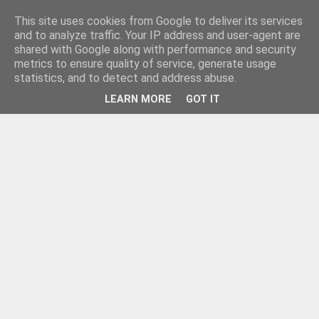
This site uses cookies from Google to deliver its services
and to analyze traffic. Your IP address and user-agent are
shared with Google along with performance and security
metrics to ensure quality of service, generate usage
statistics, and to detect and address abuse.
LEARN MORE
GOT IT