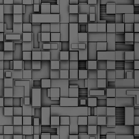
Μ
Ν
Α
χ
φ
υ
α
εί
M
Τ
κ
Δ
ζ
F