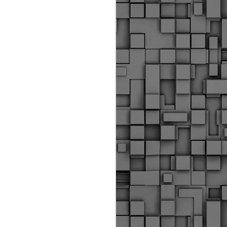
Διοικητικά πρόστιμα
ύψους 11.350€ σε
εργολάβους για
παραβάσεις σε έργα
Ο.Κ.Ω
Η Δημοτική Αστυνομία
Θεσσαλονίκης βεβαίωσε κατά
τις προηγούμενες ημέρες
πρόστιμα για 11 διοικητικές
παραβάσεις που έλαβαν
χώρα κατά τη διάρκεια
εργασιών από εργολαβικά
συνεργεία και οι οποίες
αφορούσαν εκτέλεση
εργασιών χωρίς νόμιμη
σήμανση και στην απόθεση
υλικών – εργαλείων εκτός του
προβλεπόμενου εργοταξίου.