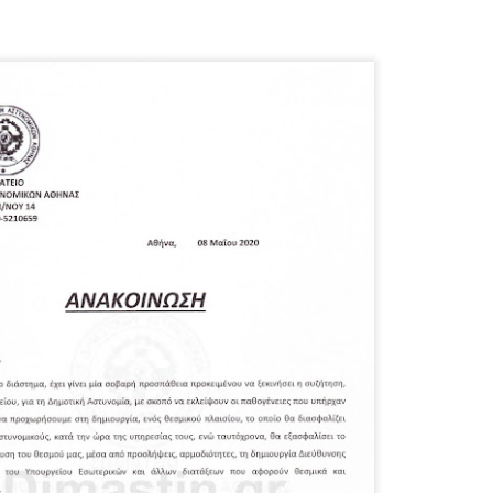
εκπαιδευμένους δημοτικο
ήδη ολοκληρώσει την πρ
είναι έτοιμοι να αναλά
Στο πλαίσιο της προετο
ολοκαίνουργια σκούτερ,
τις περιπολίες και τις 
στελεχών της υπηρεσίας
Απολογισμός των
Δημοτική Αστυνομία
JUN
JUN
ελέγχων σε ιδιοκτήτες
Θεσσαλονίκης: Ένταση
4
4