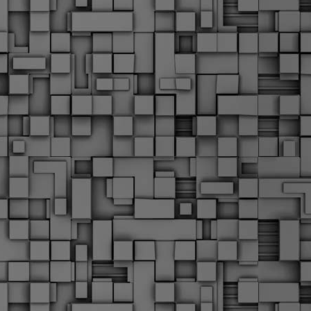
α
δ
α
Τ
ε
Π
ε
δ
F
►
F