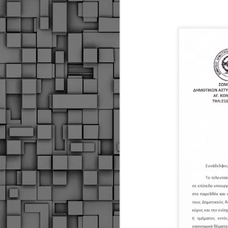
Δήμος Κοζάνης :
JUN
Αναμνηστικά
7