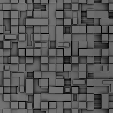
Σ
σ
φ
α
μ
φ
δ
M
Θ
ο
«
δ
ε
M