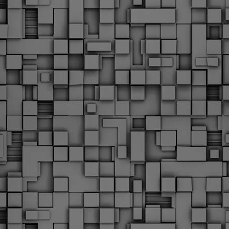
Με την απόφαση αυτή, το ΣτΕ απορρίπτει οριστικά τις
ξιώσεις των δημοσίων υπαλλήλων για επαναφορά των
ώρων, επικυρώνοντας την τρέχουσα κατάσταση παρά τις
ντιδράσεις της ΑΔΕΔΥ
ο ΣτΕ απέρριψε οριστικά την προσφυγή της ΑΔΕΔΥ και ενός
κπαιδευτικού για την επαναφορά των δώρων Χριστουγέννων,
άσχα και θερινής άδειας (13ος και 14ος μισθός) στους
ργαζόμενους του δημόσιου τομέα, κλείνοντας μια μακρά
ιαμάχη δεκαετιών που αφορούσε τις μνημονιακές περικοπές.
Εγγύκλιος ΥΠ.ΕΣ: Προκήρυξη 1Κ/2024 -
EB
Γνωστοποίηση έκδοσης οριστικών αποτελεσμάτων –
4
Παροχή οδηγιών.
 Δείτε/κατεβάστε την πολυαναμενόμενη εγκύκλιο του Υπ.
Με διαρροή 2 μέρες πριν την στάση εργασίας
EB
ενημερώνει το ΣτΕ για την απόρριψη της επαναφοράς
1