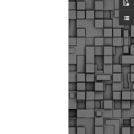
ύς αστυνομικούς, οι οποίοι έχουν
οβλεπόμενη εκπαίδευσή τους και
βουν καθήκοντα.
ιμασίας, ο Δήμος παρέλαβε τρία
 τα οποία θα χρησιμοποιούνται για
καθημερινές μετακινήσεις των
.
Δημοτική Αστυνομία
MAY
Θεσσαλονίκης:
25