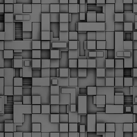
υνεχίζονται οι ορκωμοσίες των νέων Δημοτικών Αστυνομικών
ε δήμους της χώρας. Το Dimastin, αναζητεί σχετικό
ωτογραφικό υλικό στο διαδίκτυο και σας το παρουσιάζει σε
υτή την ανάρτηση. Επίσης, σας καλούμε, αν διαπιστώσετε ότι
ας έχουν "ξεφύγει" ορκωμοσίες, μπορείτε να στέλνετε το
ωτογραφικό τους υλικό στο dimasthes@gmail.gr ώστε να το
ημοσιεύουμε εδώ, άμεσα.
Θεσσαλονίκη: Ορκίστηκαν οι 75 νέοι δημοτικοί
AR
αστυνομικοί – Τι τους ζήτησε ο Αγγελούδης
18
Ενισχύεται το έργο της δημοτικής αστυνομίας στο δήμο
εσσαλονίκης καθώς το πρωί της Τετάρτης 18 Μαρτίου
ρκίστηκαν οι 75 νέοι δημοτικοί αστυνομικοί.
Με αυτούς, σε λίγους μήνες αποκτά ένα ισχυρό σώμα η
ημοτική αστυνομία. Θα είναι πιο κοντά στον πολίτη. Είχα την
υκαιρία να είμαι σήμερα στην ορκωμοσία τους.
Ξεκίνησαν εδώ και μια εβδομάδα οι αφίξεις των
AR
νεοπροσληφθέντων Δημοτικών Αστυνομικών στους
17
δήμους και οι ορκωμοσίες τους - Πλήρες