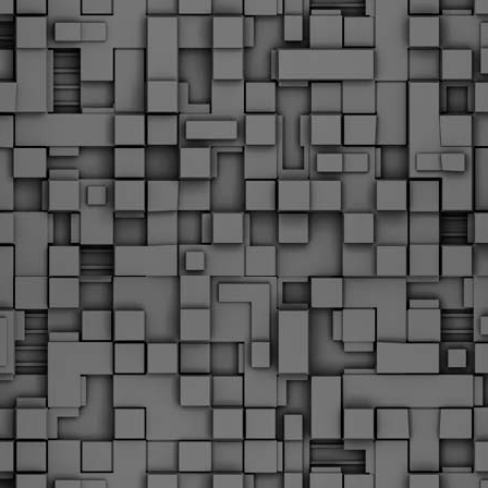
Φωτογραφικό ρεπορτάζ
εγάλες μέρες ζει ο "οργανισμός" της Δημοτικής Αστυνομίας!
α θυμίσουμε ότι κανονικές προσλήψεις στην Δημοτική
στυνομία έχουν να γίνουν από το 2010. Δεκαέξι ολόκληρα
ρόνια! Και βέβαια, ακόμη και με αυτές τις προσλήψεις, δεν
τάνουμε ούτε τα 2/3 των Δημοτικών Αστυνομικών που
πηρετούσαν το 2013 προ της κατάργησης της υπηρεσίας με
πόφαση του σημερινού πρωθυπουργού Κυριάκου Μητσοτάκη. Ας
ναι...
Δημοτική Αστυνομία Θεσσαλονίκης: Διμηνιαίος
AR
απολογισμός ελέγχων τήρησης νομοθεσίας
2
δεσποζόμενων Ζώων συντροφιάς
ον απολογισμό των δράσεων ελέγχου για τα ζώα συντροφιάς
ατά το δίμηνο Ιανουαρίου – Φεβρουαρίου 2026 παρουσιάζει η
ημοτική Αστυνομία Θεσσαλονίκης, με στόχο την προστασία των
ώων και την ομαλή συμβίωση στην πόλη.
ΣτΕ: Οριστική απόρριψη της επαναφοράς του 13ου
EB
και 14ου μισθού για τους δημοσίους υπαλλήλους
18