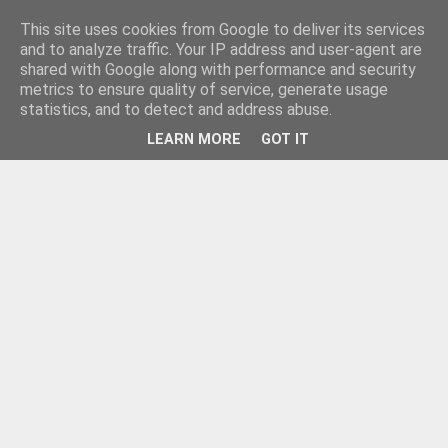
This site uses cookies from Google to deliver its services
and to analyze traffic. Your IP address and user-agent are
shared with Google along with performance and security
metrics to ensure quality of service, generate usage
statistics, and to detect and address abuse.
LEARN MORE
GOT IT