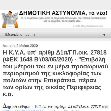
▼
Δευτέρα 4 Μαΐου 2020
H K.Y.A. υπ' αρίθμ Δ1α/ΓΠ.οικ. 27818
(ΦΕΚ 1648 Β'/03/05/2020) - "Επιβολή
του μέτρου του εν μέρει προσωρινού
περιορισμού της κυκλοφορίας των
πολιτών στην Επικράτεια, πέραν
των ορίων της οικείας Περιφέρειας
κ.α.
Δ
ημοσιεύθηκε
η
Κ.Υ.Α
.
υπ' αρίθμ. Δ1α/ΓΠ.οικ. 27818
στο