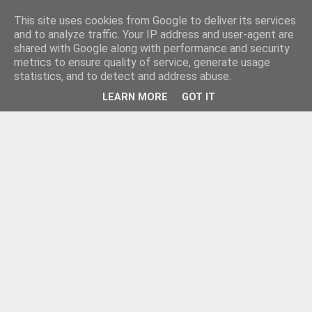
This site uses cookies from Google to deliver its services
and to analyze traffic. Your IP address and user-agent are
shared with Google along with performance and security
metrics to ensure quality of service, generate usage
statistics, and to detect and address abuse.
LEARN MORE
GOT IT