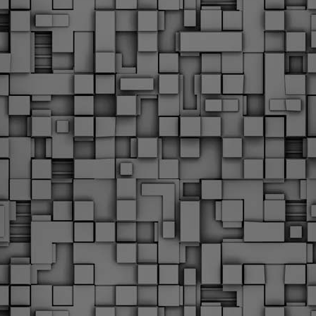
Φωτογραφικό ρεπορτάζ
εγάλες μέρες ζει ο "οργανισμός" της Δημοτικής Αστυνομίας!
α θυμίσουμε ότι κανονικές προσλήψεις στην Δημοτική
στυνομία έχουν να γίνουν από το 2010. Δεκαέξι ολόκληρα
ρόνια! Και βέβαια, ακόμη και με αυτές τις προσλήψεις, δεν
τάνουμε ούτε τα 2/3 των Δημοτικών Αστυνομικών που
πηρετούσαν το 2013 προ της κατάργησης της υπηρεσίας με
πόφαση του σημερινού πρωθυπουργού Κυριάκου Μητσοτάκη. Ας
ναι...
Δημοτική Αστυνομία Θεσσαλονίκης: Διμηνιαίος
AR
απολογισμός ελέγχων τήρησης νομοθεσίας
2
δεσποζόμενων Ζώων συντροφιάς
ον απολογισμό των δράσεων ελέγχου για τα ζώα συντροφιάς
ατά το δίμηνο Ιανουαρίου – Φεβρουαρίου 2026 παρουσιάζει η
ημοτική Αστυνομία Θεσσαλονίκης, με στόχο την προστασία των
ώων και την ομαλή συμβίωση στην πόλη.
ΣτΕ: Οριστική απόρριψη της επαναφοράς του 13ου
EB
και 14ου μισθού για τους δημοσίους υπαλλήλους
18