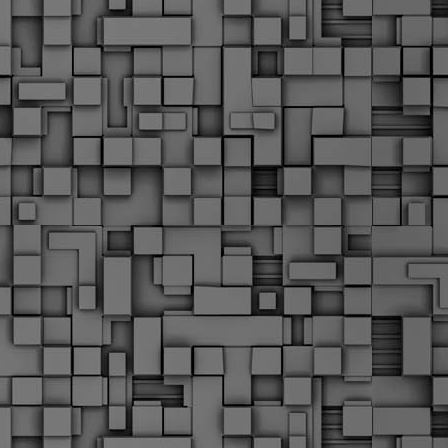
α
δ
α
Τ
ε
Π
ε
δ
F
►
F