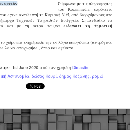
το αρχείου
Σύμφωνα με τις πληροφορίες
εκπαιδευμένους δημοτικο
του Kozanimedia, επρόκειτο
ήδη ολοκληρώσει την πρ
που έγινε αντιληπτή τη Κυριακή 31/5, από διερχόμενους στο
είναι έτοιμοι να αναλά
δήμαρχο Τεχνικών Υπηρεσιών Ευάγγελο Σημανδράκο να
να ειδοποιεί τη Δημοτική
ικά και με τη σειρά του,
Στο πλαίσιο της προετο
ολοκαίνουργια σκούτερ,
τις περιπολίες και τις 
το χώρο και ενημέρωσε την εν λόγω οικογένεια (αντρόγυνο
στελεχών της υπηρεσίας
φειλε να αποχωρήσει, όπερ και εγένετο.
ύτηκε
1st June 2020
από τον χρήστη
Dimastin
ική Αστυνομία
δάσος Κουρί
δήμος Κοζάνης
ρομά
Απολογισμός των
Δημοτική Αστυνομία
JUN
JUN
ελέγχων σε ιδιοκτήτες
Θεσσαλονίκης: Ένταση
4
4