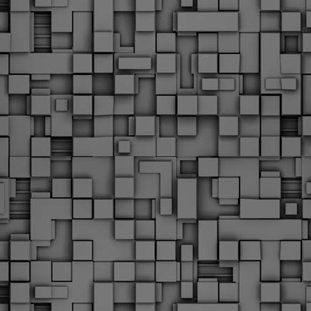
Με την απόφαση αυτή, το ΣτΕ απορρίπτει οριστικά τις
ξιώσεις των δημοσίων υπαλλήλων για επαναφορά των
ώρων, επικυρώνοντας την τρέχουσα κατάσταση παρά τις
ντιδράσεις της ΑΔΕΔΥ
ο ΣτΕ απέρριψε οριστικά την προσφυγή της ΑΔΕΔΥ και ενός
κπαιδευτικού για την επαναφορά των δώρων Χριστουγέννων,
άσχα και θερινής άδειας (13ος και 14ος μισθός) στους
ργαζόμενους του δημόσιου τομέα, κλείνοντας μια μακρά
ιαμάχη δεκαετιών που αφορούσε τις μνημονιακές περικοπές.
Εγγύκλιος ΥΠ.ΕΣ: Προκήρυξη 1Κ/2024 -
EB
Γνωστοποίηση έκδοσης οριστικών αποτελεσμάτων –
4
Παροχή οδηγιών.
 Δείτε/κατεβάστε την πολυαναμενόμενη εγκύκλιο του Υπ.
Με διαρροή 2 μέρες πριν την στάση εργασίας
EB
ενημερώνει το ΣτΕ για την απόρριψη της επαναφοράς
1