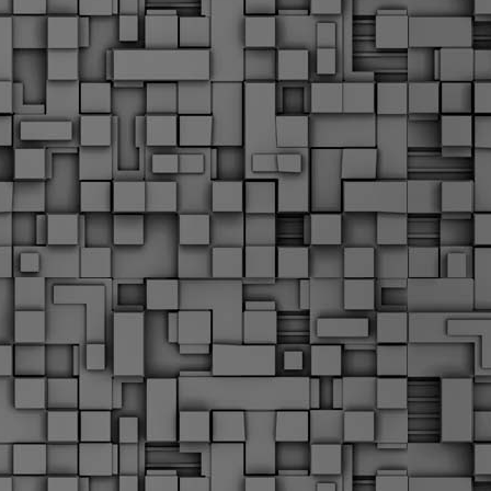
Μ
Ν
Α
χ
φ
υ
α
εί
M
Τ
κ
Δ
ζ
F