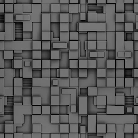
υνεχίζονται οι ορκωμοσίες των νέων Δημοτικών Αστυνομικών
ε δήμους της χώρας. Το Dimastin, αναζητεί σχετικό
ωτογραφικό υλικό στο διαδίκτυο και σας το παρουσιάζει σε
υτή την ανάρτηση. Επίσης, σας καλούμε, αν διαπιστώσετε ότι
ας έχουν "ξεφύγει" ορκωμοσίες, μπορείτε να στέλνετε το
ωτογραφικό τους υλικό στο dimasthes@gmail.gr ώστε να το
ημοσιεύουμε εδώ, άμεσα.
Θεσσαλονίκη: Ορκίστηκαν οι 75 νέοι δημοτικοί
AR
αστυνομικοί – Τι τους ζήτησε ο Αγγελούδης
18
Ενισχύεται το έργο της δημοτικής αστυνομίας στο δήμο
εσσαλονίκης καθώς το πρωί της Τετάρτης 18 Μαρτίου
ρκίστηκαν οι 75 νέοι δημοτικοί αστυνομικοί.
Με αυτούς, σε λίγους μήνες αποκτά ένα ισχυρό σώμα η
ημοτική αστυνομία. Θα είναι πιο κοντά στον πολίτη. Είχα την
υκαιρία να είμαι σήμερα στην ορκωμοσία τους.
Ξεκίνησαν εδώ και μια εβδομάδα οι αφίξεις των
AR
νεοπροσληφθέντων Δημοτικών Αστυνομικών στους
17
δήμους και οι ορκωμοσίες τους - Πλήρες