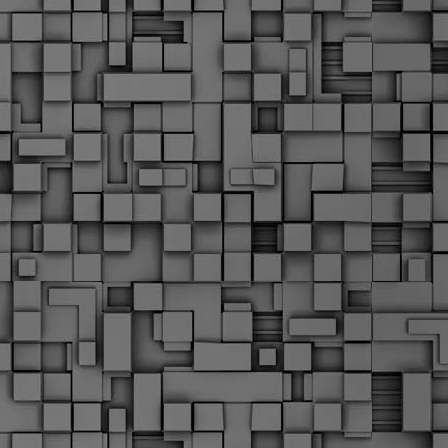
Σ
σ
φ
α
μ
φ
δ
M
Θ
ο
«
δ
ε
M