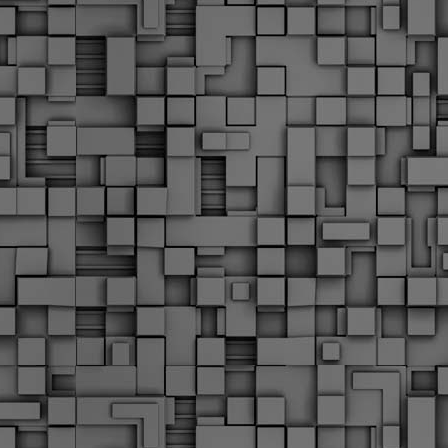
Διοικητικά πρόστιμα
ύψους 11.350€ σε
εργολάβους για
παραβάσεις σε έργα
Ο.Κ.Ω
Η Δημοτική Αστυνομία
Θεσσαλονίκης βεβαίωσε κατά
τις προηγούμενες ημέρες
πρόστιμα για 11 διοικητικές
παραβάσεις που έλαβαν
χώρα κατά τη διάρκεια
εργασιών από εργολαβικά
συνεργεία και οι οποίες
αφορούσαν εκτέλεση
εργασιών χωρίς νόμιμη
σήμανση και στην απόθεση
υλικών – εργαλείων εκτός του
προβλεπόμενου εργοταξίου.