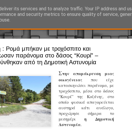
eliver its services and to analyze traffic. Your IP address and u
Ό, τι συμβαίνει γύρω από τη Δημοτική Αστυνομία, την τοπική αυτ
ormance and security metrics to ensure quality of service, gene
buse.
 : Ρομά μπήκαν με τροχόσπιτο και
Άργος - Δη
JUL
ωσαν παράνομα στο δάσος “Κουρί” –
Με σκούτε
29
νθηκαν από τη Δημοτική Αστυνομία
προσωπικό
Σ
την απομάκρυνση μιας
αρμοδιότη
οικογένειας
που είχε
κατασκηνώσει παράνομα, με
Ξεκινά επίσημα η λειτο
τροχόσπιτο, μέσα στο δάσος
“Κουρί” της Κοζάνης, στο
Η Δημοτική Αστυνομία σ
οποίο φυσικά απαγορεύεται
καθώς από την 1η Αυγού
αυστηρά κάτι ανάλογο,
επιχειρησιακή λειτουργ
προχώρησε σήμερα το
παρουσία του Δήμου στου
η Δημοτική
μεσημέρι
χώρους.
Αστυνομία
.
Η νέα υπηρεσία θα στε