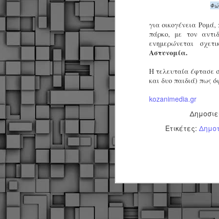
Φώ
για οικογένεια Ρομά, 
πάρκο, με τον αντι
ενημερώνεται σχετ
Αστυνομία.
Η τελευταία έφτασε σ
και δυο παιδιά) πως ό
kozanimedia.gr
Δημοσιε
Ετικέτες:
Δημοτ
Δήμος Κοζάνης :
JUN
Αναμνηστικά
7