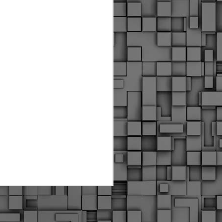
ύς αστυνομικούς, οι οποίοι έχουν
οβλεπόμενη εκπαίδευσή τους και
βουν καθήκοντα.
ιμασίας, ο Δήμος παρέλαβε τρία
 τα οποία θα χρησιμοποιούνται για
καθημερινές μετακινήσεις των
.
Δημοτική Αστυνομία
MAY
Θεσσαλονίκης:
25