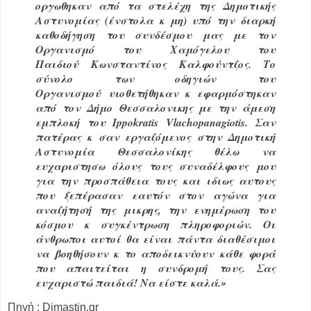
οργωθηκαν από τα στελέχη της Δημοτικής
Αστυνομίας (ένστολα κ μη) υπό την διαρκή
καθοδήγηση του συνδέσμου μας με τον
Οργανισμό του Χαμόγελου του
Παιδιού Κωνσταντίνος Καλφούντζος. Το
σύνολο των οδηγιών του
Οργανισμού υιοθετήθηκαν κ εφαρμόστηκαν
από τον Δήμο Θεσσαλονικης με την άμεση
εμπλοκή του Ippokratis Vlachopanagiotis. Σαν
πατέρας κ σαν εργαζόμενος στην Δημοτική
Αστυνομία Θεσσαλονίκης θέλω να
ευχαριστησω όλους τους συναδέλφους μου
για την προσπάθεια τους και ιδιως αυτους
που ξεπέρασαν εαυτόν στον αγώνα για
αναζήτησή της μικρης, την ενημέρωση του
κόσμου κ συγκέντρωση πληροφοριών. Οι
άνθρωποι αυτοί θα είναι πάντα διαθέσιμοι
να βοηθήσουν κ το αποδεικνύουν κάθε φορά
που απαιτείται η συνδρομή τους. Σας
ευχαριστώ παιδιά! Να είστε καλά.»
Πηγή : Dimastin.gr