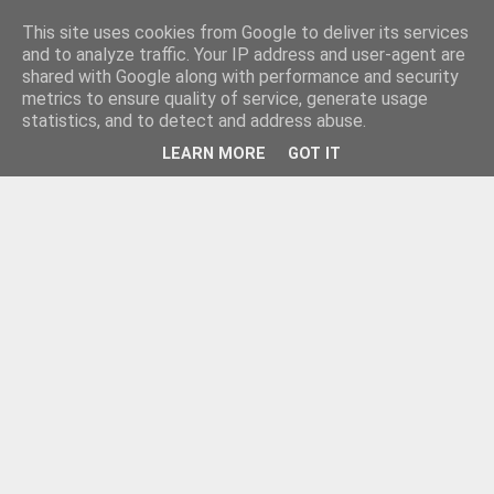
This site uses cookies from Google to deliver its services
and to analyze traffic. Your IP address and user-agent are
shared with Google along with performance and security
metrics to ensure quality of service, generate usage
statistics, and to detect and address abuse.
LEARN MORE
GOT IT