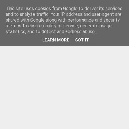
This site uses cookies from Google to deliver its services
and to analyze traffic. Your IP address and user-agent are
shared with Google along with performance and security
metrics to ensure quality of service, generate usage
statistics, and to detect and address abuse.
LEARN MORE
GOT IT