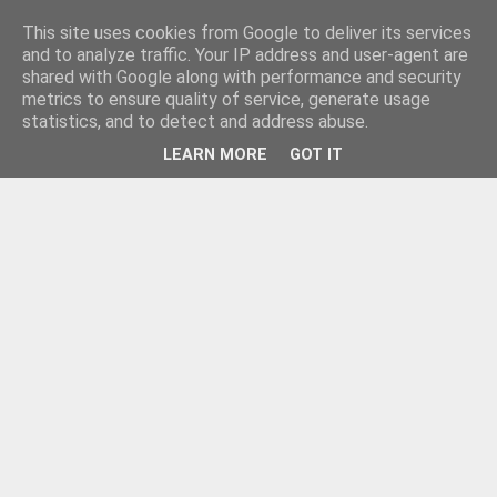
This site uses cookies from Google to deliver its services
and to analyze traffic. Your IP address and user-agent are
shared with Google along with performance and security
metrics to ensure quality of service, generate usage
statistics, and to detect and address abuse.
LEARN MORE
GOT IT