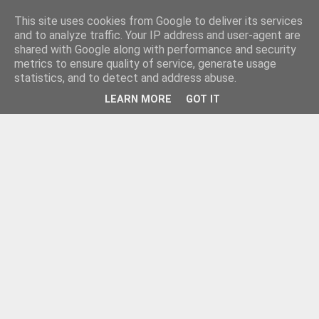
This site uses cookies from Google to deliver its services
and to analyze traffic. Your IP address and user-agent are
shared with Google along with performance and security
metrics to ensure quality of service, generate usage
statistics, and to detect and address abuse.
LEARN MORE
GOT IT