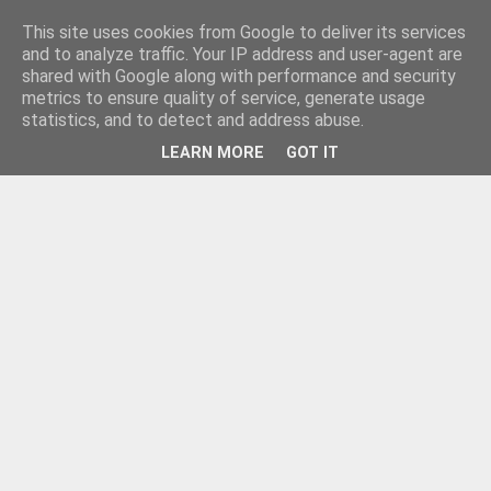
This site uses cookies from Google to deliver its services
and to analyze traffic. Your IP address and user-agent are
shared with Google along with performance and security
metrics to ensure quality of service, generate usage
statistics, and to detect and address abuse.
LEARN MORE
GOT IT