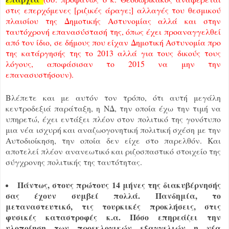
στις επερχόμενες [ριζικές άραγε;] αλλαγές του θεσμικού
πλαισίου της Δημοτικής Αστυνομίας αλλά και στην
ταυτόχρονή επανασύστασή της, όπως έχει προαναγγελθεί
από τον ίδιο, σε δήμους που είχαν Δημοτική Αστυνομία προ
της κατάργησής της το 2013 αλλά για τους δικούς τους
λόγους, αποφάσισαν το 2015 να μην την
επανασυστήσουν).
Βλέπετε και με αυτόν τον τρόπο, ότι αυτή μεγάλη
κεντροδεξιά παράταξη, η ΝΔ, την οποία έχω την τιμή να
υπηρετώ, έχει εντάξει πλέον στον πολιτικό της γονότυπο
μια νέα ισχυρή και αναζωογονητική πολιτική σχέση με την
Αυτοδιοίκηση, την οποία δεν είχε στο παρελθόν. Και
αποτελεί πλέον ανανεωτικό και ριζοσπαστικό στοιχείο της
σύγχρονης πολιτικής της ταυτότητας.
Πάντως, στους πρώτους 14 μήνες της διακυβέρνησής
σας έχουν συμβεί πολλά. Πανδημία, το
μεταναστευτικό, τις τουρκικές προκλήσεις, στις
φυσικές καταστροφές κ.α. Πόσο επηρεάζει την
υλοποίηση των προεκλογικών εξαγγελιών η νέα