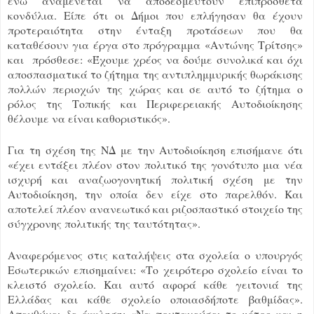
ενώ αναμένεται να αποδεσμευτούν επιπρόσθετα
κονδύλια. Είπε ότι οι Δήμοι που επλήγησαν θα έχουν
προτεραιότητα στην ένταξη προτάσεων που θα
καταθέσουν για έργα στο πρόγραμμα «Αντώνης Τρίτσης»
και πρόσθεσε: «Έχουμε χρέος να δούμε συνολικά και όχι
αποσπασματικά το ζήτημα της αντιπλημμυρικής θωράκισης
πολλών περιοχών της χώρας και σε αυτό το ζήτημα ο
ρόλος της Τοπικής και Περιφερειακής Αυτοδιοίκησης
θέλουμε να είναι καθοριστικός».
Για τη σχέση της ΝΔ με την Αυτοδιοίκηση επισήμανε ότι
«έχει εντάξει πλέον στον πολιτικό της γονότυπο μια νέα
ισχυρή και αναζωογονητική πολιτική σχέση με την
Αυτοδιοίκηση, την οποία δεν είχε στο παρελθόν. Και
αποτελεί πλέον ανανεωτικό και ριζοσπαστικό στοιχείο της
σύγχρονης πολιτικής της ταυτότητας».
Αναφερόμενος στις καταλήψεις στα σχολεία ο υπουργός
Εσωτερικών επισημαίνει: «Το χειρότερο σχολείο είναι το
κλειστό σχολείο. Και αυτό αφορά κάθε γειτονιά της
Ελλάδας και κάθε σχολείο οποιασδήποτε βαθμίδας».
Απευθύνει δε έκκληση: «Να πρυτανεύσει το μέτρο και η