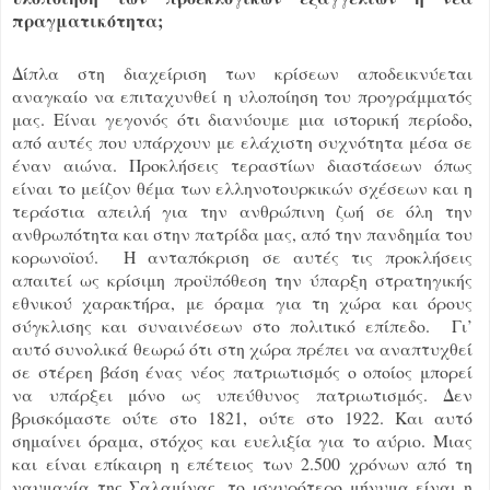
πραγματικότητα;
Δίπλα στη διαχείριση των κρίσεων αποδεικνύεται
αναγκαίο να επιταχυνθεί η υλοποίηση του προγράμματός
μας. Είναι γεγονός ότι διανύουμε μια ιστορική περίοδο,
από αυτές που υπάρχουν με ελάχιστη συχνότητα μέσα σε
έναν αιώνα. Προκλήσεις τεραστίων διαστάσεων όπως
είναι το μείζον θέμα των ελληνοτουρκικών σχέσεων και η
τεράστια απειλή για την ανθρώπινη ζωή σε όλη την
ανθρωπότητα και στην πατρίδα μας, από την πανδημία του
κορωνοϊού. Η ανταπόκριση σε αυτές τις προκλήσεις
απαιτεί ως κρίσιμη προϋπόθεση την ύπαρξη στρατηγικής
εθνικού χαρακτήρα, με όραμα για τη χώρα και όρους
σύγκλισης και συναινέσεων στο πολιτικό επίπεδο. Γι’
αυτό συνολικά θεωρώ ότι στη χώρα πρέπει να αναπτυχθεί
σε στέρεη βάση ένας νέος πατριωτισμός ο οποίος μπορεί
να υπάρξει μόνο ως υπεύθυνος πατριωτισμός. Δεν
βρισκόμαστε ούτε στο 1821, ούτε στο 1922. Και αυτό
σημαίνει όραμα, στόχος και ευελιξία για το αύριο. Μιας
και είναι επίκαιρη η επέτειος των 2.500 χρόνων από τη
ναυμαχία της Σαλαμίνας, το ισχυρότερο μήνυμα είναι η