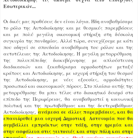
Εσωτερικών...
Οι δικές μας προθέσεις δεν είναι λόγια. Ήδη αναβαθμίσαμε
το ρόλο της Αυτοδιοίκησης και με θεσμικές παρεμβάσεις
και με πολύ μεγάλη οικονομική στήριξη στη δύσκολη
συγκυρία της πανδημίας. Αλλά τώρα, συνεχίζουμε με κάτι
που οδηγεί σε σπουδαία αναβάθμιση του ρόλου και της
αυτοτέλειας της Αυτοδιοίκησης. Η μεγάλη μεταρρύθμιση
της πολυεπίπεδης διακυβέρνησης με απλούστευση
διαδικασιών και ξεκαθάρισμα αρμοδιοτήτων μεταξύ
κράτους και Αυτοδιοίκησης, με ισχυρή στήριξη του θεσμού
της Αυτοδιοίκησης, με νέες εξουσίες, αρμοδιότητες
προσωπικό και οικονομικούς πόρους. Στο πλαίσιο αυτής της
μεταρρύθμισης θα μπει τέλος στο διοικητικό δυισμό στο
επίπεδο της Περιφέρειας, θα αναβαθμιστεί η κοινωνική
πολιτική και της πρωτοβάθμιας και της δευτεροβάθμιας
ανάμεσα σε άλλες παρεμβάσεις, και θα
Αυτοδιοίκησης,
επανιδρυθεί μια ισχυρή Δημοτική Αστυνομία που θα
συμβάλλει εμπράκτως στην τάξη, στην ηρεμία και
στην ασφάλεια στις γειτονιές και στην πόλη και στην
επαρχία
(σσ. προφανώς ο κ. Θεοδωρικάκος αναφέρεται