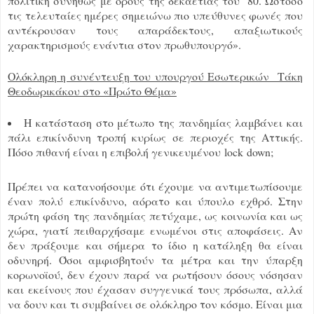
πολιτική συνήθως με όρους της δεκαετίας του ’80. Ωστόσο
τις τελευταίες ημέρες σημειώνω πιο υπεύθυνες φωνές που
αντέκρουσαν τους απαράδεκτους, απαξιωτικούς
χαρακτηρισμούς ενάντια στον πρωθυπουργό».
Ολόκληρη η συνέντευξη του υπουργού Εσωτερικών Τάκη
Θεοδωρικάκου στο «Πρώτο Θέμα»
Η κατάσταση στο μέτωπο της πανδημίας λαμβάνει και
πάλι επικίνδυνη τροπή κυρίως σε περιοχές της Αττικής.
Πόσο πιθανή είναι η επιβολή γενικευμένου lock down;
Πρέπει να κατανοήσουμε ότι έχουμε να αντιμετωπίσουμε
έναν πολύ επικίνδυνο, αόρατο και ύπουλο εχθρό. Στην
πρώτη φάση της πανδημίας πετύχαμε, ως κοινωνία και ως
χώρα, γιατί πειθαρχήσαμε ενωμένοι στις αποφάσεις. Αν
δεν πράξουμε και σήμερα το ίδιο η κατάληξη θα είναι
οδυνηρή. Όσοι αμφισβητούν τα μέτρα και την ύπαρξη
κορωνοϊού, δεν έχουν παρά να ρωτήσουν όσους νόσησαν
και εκείνους που έχασαν συγγενικά τους πρόσωπα, αλλά
να δουν και τι συμβαίνει σε ολόκληρο τον κόσμο. Είναι μια