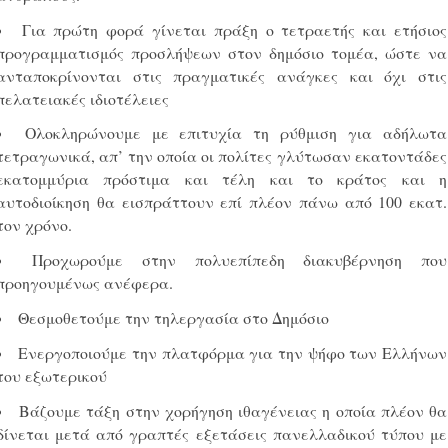
Για πρώτη φορά γίνεται πράξη ο τετραετής και ετήσιος
προγραμματισμός προσλήψεων στον δημόσιο τομέα, ώστε να
ανταποκρίνονται στις πραγματικές ανάγκες και όχι στις
πελατειακές ιδιοτέλειες
Ολοκληρώνουμε με επιτυχία τη ρύθμιση για αδήλωτα
τετραγωνικά, απ’ την οποία οι πολίτες γλύτωσαν εκατοντάδες
εκατομμύρια πρόστιμα και τέλη και το κράτος και η
αυτοδιοίκηση θα εισπράττουν επί πλέον πάνω από 100 εκατ.
τον χρόνο.
Προχωρούμε στην πολυεπίπεδη διακυβέρνηση που
προηγουμένως ανέφερα.
Θεσμοθετούμε την τηλεργασία στο Δημόσιο
Ενεργοποιούμε την πλατφόρμα για την ψήφο των Ελλήνων
του εξωτερικού
Βάζουμε τάξη στην χορήγηση ιθαγένειας η οποία πλέον θα
δίνεται μετά από γραπτές εξετάσεις πανελλαδικού τύπου με