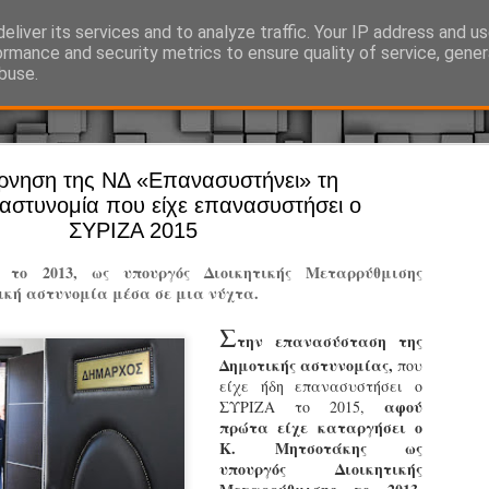
eliver its services and to analyze traffic. Your IP address and u
Ό, τι συμβαίνει γύρω από τη Δημοτική Αστυνομία, την τοπική αυτ
ormance and security metrics to ensure quality of service, gene
buse.
ρνηση της ΝΔ «Επανασυστήνει» τη
Άργος - Δη
JUL
 αστυνομία που είχε επανασυστήσει ο
Με σκούτε
29
ΣΥΡΙΖΑ 2015
προσωπικό
 το 2013, ως υπουργός Διοικητικής Μεταρρύθμισης
αρμοδιότη
ική αστυνομία μέσα σε μια νύχτα.
Ξεκινά επίσημα η λειτο
Σ
την επανασύσταση της
Η Δημοτική Αστυνομία σ
Δημοτικής αστυνομίας,
που
καθώς από την 1η Αυγού
είχε ήδη επανασυστήσει ο
επιχειρησιακή λειτουργ
αφού
ΣΥΡΙΖΑ το 2015,
παρουσία του Δήμου στου
πρώτα είχε καταργήσει ο
χώρους.
Κ. Μητσοτάκης ως
υπουργός Διοικητικής
Η νέα υπηρεσία θα στε