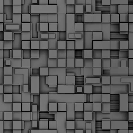
α
δ
α
Τ
ε
Π
ε
δ
F
►
F