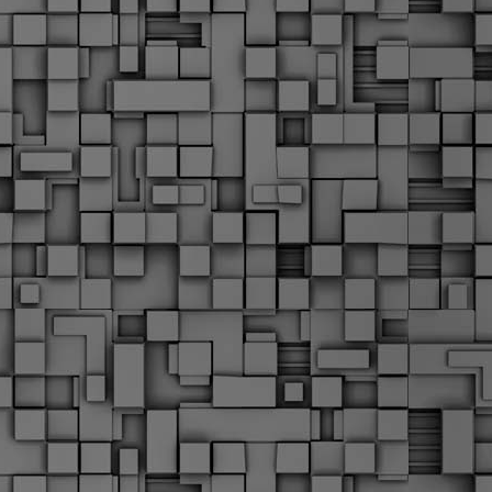
Σ
σ
φ
α
μ
φ
δ
M
Θ
ο
«
δ
ε
M