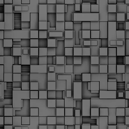
Φωτογραφικό ρεπορτάζ
εγάλες μέρες ζει ο "οργανισμός" της Δημοτικής Αστυνομίας!
α θυμίσουμε ότι κανονικές προσλήψεις στην Δημοτική
στυνομία έχουν να γίνουν από το 2010. Δεκαέξι ολόκληρα
ρόνια! Και βέβαια, ακόμη και με αυτές τις προσλήψεις, δεν
τάνουμε ούτε τα 2/3 των Δημοτικών Αστυνομικών που
πηρετούσαν το 2013 προ της κατάργησης της υπηρεσίας με
πόφαση του σημερινού πρωθυπουργού Κυριάκου Μητσοτάκη. Ας
ναι...
Δημοτική Αστυνομία Θεσσαλονίκης: Διμηνιαίος
AR
απολογισμός ελέγχων τήρησης νομοθεσίας
2
δεσποζόμενων Ζώων συντροφιάς
ον απολογισμό των δράσεων ελέγχου για τα ζώα συντροφιάς
ατά το δίμηνο Ιανουαρίου – Φεβρουαρίου 2026 παρουσιάζει η
ημοτική Αστυνομία Θεσσαλονίκης, με στόχο την προστασία των
ώων και την ομαλή συμβίωση στην πόλη.
ΣτΕ: Οριστική απόρριψη της επαναφοράς του 13ου
EB
και 14ου μισθού για τους δημοσίους υπαλλήλους
18