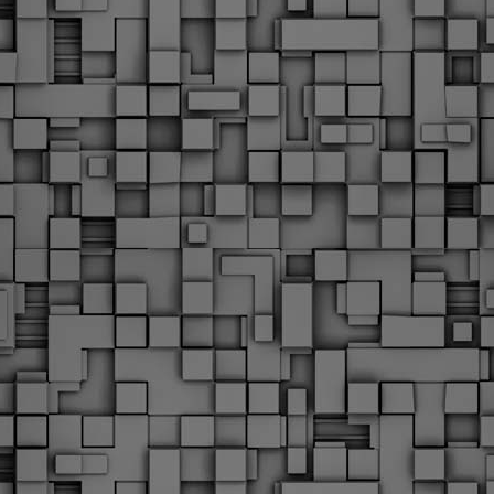
Με την απόφαση αυτή, το ΣτΕ απορρίπτει οριστικά τις
ξιώσεις των δημοσίων υπαλλήλων για επαναφορά των
ώρων, επικυρώνοντας την τρέχουσα κατάσταση παρά τις
ντιδράσεις της ΑΔΕΔΥ
ο ΣτΕ απέρριψε οριστικά την προσφυγή της ΑΔΕΔΥ και ενός
κπαιδευτικού για την επαναφορά των δώρων Χριστουγέννων,
άσχα και θερινής άδειας (13ος και 14ος μισθός) στους
ργαζόμενους του δημόσιου τομέα, κλείνοντας μια μακρά
ιαμάχη δεκαετιών που αφορούσε τις μνημονιακές περικοπές.
Εγγύκλιος ΥΠ.ΕΣ: Προκήρυξη 1Κ/2024 -
EB
Γνωστοποίηση έκδοσης οριστικών αποτελεσμάτων –
4
Παροχή οδηγιών.
 Δείτε/κατεβάστε την πολυαναμενόμενη εγκύκλιο του Υπ.
Με διαρροή 2 μέρες πριν την στάση εργασίας
EB
ενημερώνει το ΣτΕ για την απόρριψη της επαναφοράς
1