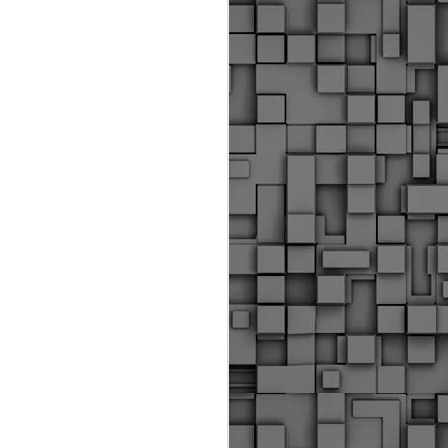
ύς αστυνομικούς, οι οποίοι έχουν
οβλεπόμενη εκπαίδευσή τους και
βουν καθήκοντα.
ιμασίας, ο Δήμος παρέλαβε τρία
 τα οποία θα χρησιμοποιούνται για
καθημερινές μετακινήσεις των
.
Δημοτική Αστυνομία
MAY
Θεσσαλονίκης:
25