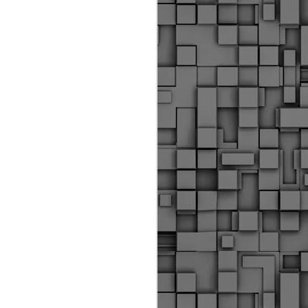
Διοικητικά πρόστιμα
ύψους 11.350€ σε
εργολάβους για
παραβάσεις σε έργα
Ο.Κ.Ω
Η Δημοτική Αστυνομία
Θεσσαλονίκης βεβαίωσε κατά
τις προηγούμενες ημέρες
πρόστιμα για 11 διοικητικές
παραβάσεις που έλαβαν
χώρα κατά τη διάρκεια
εργασιών από εργολαβικά
συνεργεία και οι οποίες
αφορούσαν εκτέλεση
εργασιών χωρίς νόμιμη
σήμανση και στην απόθεση
υλικών – εργαλείων εκτός του
προβλεπόμενου εργοταξίου.