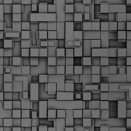
Μ
Ν
Α
χ
φ
υ
α
εί
M
Τ
κ
Δ
ζ
F