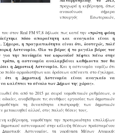
Μεταρρύθμισης το 2013,
εκπαιδευμένους δημοτικο
προχωρά η κυβέρνηση, όπως
ήδη ολοκληρώσει την πρ
ανακοίνωσε σήμερα
είναι έτοιμοι να αναλά
υπουργός Εσωτερικών,
Στο πλαίσιο της προετο
ολοκαίνουργια σκούτερ,
«πρώτη φάση
ή του στον Real FM 97,8 δήλωσε πως κατά την
τις περιπολίες και τις 
οδείχτηκε πόσο απαραίτητη και αναγκαία είναι η
στελεχών της υπηρεσίας
. Σήμερα, η πραγματικότητα είναι ότι, δυστυχώς, πολύ
επαρκή Αστυνομία. Όλο το βάρος ή το μεγάλο βάρος του
ν για την πανδημία του κορωνοϊού πέφτει πάνω στην
ν τρόπο, η αστυνομία αναλαμβάνει καθήκοντα που θα
ώσει η Δημοτική Αστυνομία.
Και η αστυνομία νομίζω ότι
ρο πεδίο αρμοδιοτήτων και δράσεων απέναντι στο έγκλημα.
με ότι η Δημοτική Αστυνομία είναι αναγκαίο να
 να καλύπτει το σύνολο των Δήμων της χώρας»
.
ειωθεί ότι από το 2015 με σειρά νομοθετικών ρυθμίσεων, ο
αδικίες, αναβάθμισε τις συνθήκες εργασίας των δημοτικών
ομοθέτησε τη δυνατότητα επιστροφής των δημοτικών
 μετακινηθεί αλλού, στις παλιές θέσεις τους.
ενη κυβέρνηση, νομοθέτησε την προτεραιότητα υπαλλήλων
υ δημοτικού αστυνομικού στην κάλυψη θέσεων προϊσταμένου
Απολογισμός των
Δημοτική Αστυνομία
JUN
JUN
 Δημοτικής Αστυνομίας, τη χορήγηση Μέσων Ατομικής
ελέγχων σε ιδιοκτήτες
Θεσσαλονίκης: Ένταση
4
4