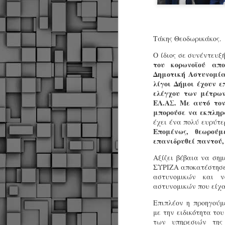
Τάκης Θεοδωρικάκος.
Ο ίδιος σε συνέντευξ
του κορωνοϊού απ
Δημοτική Αστυνομία
λίγοι Δήμοι έχουν 
ελέγχου των μέτρω
ΕΛ.ΑΣ. Με αυτό το
μπορούσε να εκπληρ
έχει ένα πολύ ευρύτε
Επομένως, θεωρού
επανιδρυθεί παντού,
Αξίζει βέβαια να σημ
ΣΥΡΙΖΑ αποκατέστησε 
αστυνομικών και ν
αστυνομικών που είχαν
Επιπλέον η προηγούμ
με την ειδικότητα το
Δήμος Κοζάνης :
JUN
των υπηρεσιών της
Αναμνηστικά
7