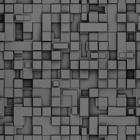
υνεχίζονται οι ορκωμοσίες των νέων Δημοτικών Αστυνομικών
ε δήμους της χώρας. Το Dimastin, αναζητεί σχετικό
ωτογραφικό υλικό στο διαδίκτυο και σας το παρουσιάζει σε
υτή την ανάρτηση. Επίσης, σας καλούμε, αν διαπιστώσετε ότι
ας έχουν "ξεφύγει" ορκωμοσίες, μπορείτε να στέλνετε το
ωτογραφικό τους υλικό στο dimasthes@gmail.gr ώστε να το
ημοσιεύουμε εδώ, άμεσα.
Θεσσαλονίκη: Ορκίστηκαν οι 75 νέοι δημοτικοί
AR
αστυνομικοί – Τι τους ζήτησε ο Αγγελούδης
18
Ενισχύεται το έργο της δημοτικής αστυνομίας στο δήμο
εσσαλονίκης καθώς το πρωί της Τετάρτης 18 Μαρτίου
ρκίστηκαν οι 75 νέοι δημοτικοί αστυνομικοί.
Με αυτούς, σε λίγους μήνες αποκτά ένα ισχυρό σώμα η
ημοτική αστυνομία. Θα είναι πιο κοντά στον πολίτη. Είχα την
υκαιρία να είμαι σήμερα στην ορκωμοσία τους.
Ξεκίνησαν εδώ και μια εβδομάδα οι αφίξεις των
AR
νεοπροσληφθέντων Δημοτικών Αστυνομικών στους
17
δήμους και οι ορκωμοσίες τους - Πλήρες