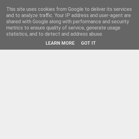
This site uses cookies from Google to deliver its services
and to analyze traffic. Your IP address and user-agent are
shared with Google along with performance and security
metrics to ensure quality of service, generate usage
statistics, and to detect and address abuse.
LEARN MORE
GOT IT