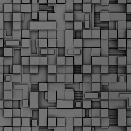
Σ
σ
φ
α
μ
φ
δ
M
Θ
ο
«
δ
ε
M