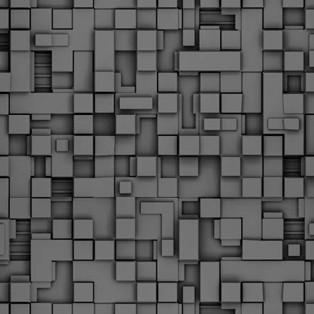
υνεχίζονται οι ορκωμοσίες των νέων Δημοτικών Αστυνομικών
ε δήμους της χώρας. Το Dimastin, αναζητεί σχετικό
ωτογραφικό υλικό στο διαδίκτυο και σας το παρουσιάζει σε
υτή την ανάρτηση. Επίσης, σας καλούμε, αν διαπιστώσετε ότι
ας έχουν "ξεφύγει" ορκωμοσίες, μπορείτε να στέλνετε το
ωτογραφικό τους υλικό στο dimasthes@gmail.gr ώστε να το
ημοσιεύουμε εδώ, άμεσα.
Θεσσαλονίκη: Ορκίστηκαν οι 75 νέοι δημοτικοί
AR
αστυνομικοί – Τι τους ζήτησε ο Αγγελούδης
18
Ενισχύεται το έργο της δημοτικής αστυνομίας στο δήμο
εσσαλονίκης καθώς το πρωί της Τετάρτης 18 Μαρτίου
ρκίστηκαν οι 75 νέοι δημοτικοί αστυνομικοί.
Με αυτούς, σε λίγους μήνες αποκτά ένα ισχυρό σώμα η
ημοτική αστυνομία. Θα είναι πιο κοντά στον πολίτη. Είχα την
υκαιρία να είμαι σήμερα στην ορκωμοσία τους.
Ξεκίνησαν εδώ και μια εβδομάδα οι αφίξεις των
AR
νεοπροσληφθέντων Δημοτικών Αστυνομικών στους
17
δήμους και οι ορκωμοσίες τους - Πλήρες