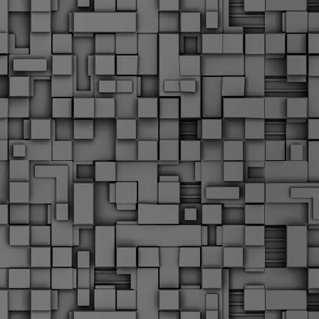
α
δ
α
Τ
ε
Π
ε
δ
F
►
F