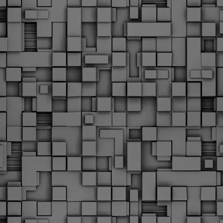
Φωτογραφικό ρεπορτάζ
εγάλες μέρες ζει ο "οργανισμός" της Δημοτικής Αστυνομίας!
α θυμίσουμε ότι κανονικές προσλήψεις στην Δημοτική
στυνομία έχουν να γίνουν από το 2010. Δεκαέξι ολόκληρα
ρόνια! Και βέβαια, ακόμη και με αυτές τις προσλήψεις, δεν
τάνουμε ούτε τα 2/3 των Δημοτικών Αστυνομικών που
πηρετούσαν το 2013 προ της κατάργησης της υπηρεσίας με
πόφαση του σημερινού πρωθυπουργού Κυριάκου Μητσοτάκη. Ας
ναι...
Δημοτική Αστυνομία Θεσσαλονίκης: Διμηνιαίος
AR
απολογισμός ελέγχων τήρησης νομοθεσίας
2
δεσποζόμενων Ζώων συντροφιάς
ον απολογισμό των δράσεων ελέγχου για τα ζώα συντροφιάς
ατά το δίμηνο Ιανουαρίου – Φεβρουαρίου 2026 παρουσιάζει η
ημοτική Αστυνομία Θεσσαλονίκης, με στόχο την προστασία των
ώων και την ομαλή συμβίωση στην πόλη.
ΣτΕ: Οριστική απόρριψη της επαναφοράς του 13ου
EB
και 14ου μισθού για τους δημοσίους υπαλλήλους
18