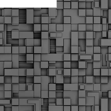
Διοικητικά πρόστιμα
ύψους 11.350€ σε
εργολάβους για
παραβάσεις σε έργα
Ο.Κ.Ω
Η Δημοτική Αστυνομία
Θεσσαλονίκης βεβαίωσε κατά
τις προηγούμενες ημέρες
πρόστιμα για 11 διοικητικές
παραβάσεις που έλαβαν
χώρα κατά τη διάρκεια
εργασιών από εργολαβικά
συνεργεία και οι οποίες
αφορούσαν εκτέλεση
εργασιών χωρίς νόμιμη
σήμανση και στην απόθεση
υλικών – εργαλείων εκτός του
προβλεπόμενου εργοταξίου.