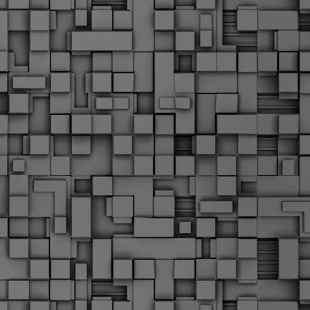
Μ
Ν
Α
χ
φ
υ
α
εί
M
Τ
κ
Δ
ζ
F