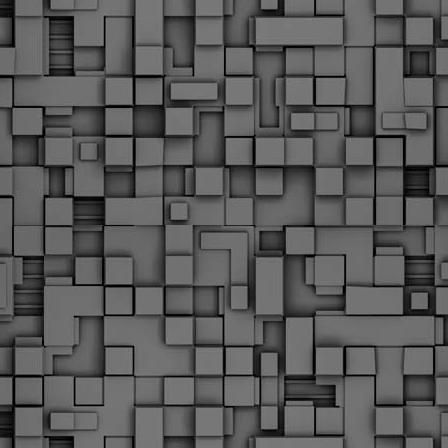
Με την απόφαση αυτή, το ΣτΕ απορρίπτει οριστικά τις
ξιώσεις των δημοσίων υπαλλήλων για επαναφορά των
ώρων, επικυρώνοντας την τρέχουσα κατάσταση παρά τις
ντιδράσεις της ΑΔΕΔΥ
ο ΣτΕ απέρριψε οριστικά την προσφυγή της ΑΔΕΔΥ και ενός
κπαιδευτικού για την επαναφορά των δώρων Χριστουγέννων,
άσχα και θερινής άδειας (13ος και 14ος μισθός) στους
ργαζόμενους του δημόσιου τομέα, κλείνοντας μια μακρά
ιαμάχη δεκαετιών που αφορούσε τις μνημονιακές περικοπές.
Εγγύκλιος ΥΠ.ΕΣ: Προκήρυξη 1Κ/2024 -
EB
Γνωστοποίηση έκδοσης οριστικών αποτελεσμάτων –
4
Παροχή οδηγιών.
 Δείτε/κατεβάστε την πολυαναμενόμενη εγκύκλιο του Υπ.
Με διαρροή 2 μέρες πριν την στάση εργασίας
EB
ενημερώνει το ΣτΕ για την απόρριψη της επαναφοράς
1