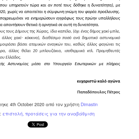
εκπαιδευμένους δημοτικο
 που υπηρετούν τώρα και αν ποτέ τους δόθηκε η δυνατότητα), με
ήδη ολοκληρώσει την πρ
020, χωρίς να απαιτείται η σύμφωνη γνώμη του φορέα προέλευσης.
είναι έτοιμοι να αναλά
 υποχρεωμένοι να ενημερώσουν εγγράφως τους πρώην υπαλλήλους
α απαντήσουν θετικά ή αρνητικά σε αυτή τη δυνατότητα.
Στο πλαίσιο της προετο
ους τους Δήμους της Χώρας, ίδιο καπέλο, (όχι ένας δήμος χακί-μπλε,
ολοκαίνουργια σκούτερ,
 άλλος χακί- κόκκινο), διαθέσιμο ποσό ανά δημοτικό αστυνομικό
τις περιπολίες και τις 
 μοιράσει βάσει ατομικών αναγκών του, καθώς άλλος φαγώνει τις
στελεχών της υπηρεσίας
ρα, άλλος θέλει 20 μπλουζάκια, ισοθερμικά κτλ. Προμηθευτές
τίου Ελλάδος.
κής Αστυνομίας μέσα στο Υπουργείο Εσωτερικών με πλήρεις
ευχαριστώ καλό αγώνα
Παπαδόπουλος Πέτρος
τηκε
4th October 2020
από τον χρήστη
Dimastin
ς:
επιστολή
προτάσεις για την αναβάθμιση
Απολογισμός των
Δημοτική Αστυνομία
JUN
JUN
ελέγχων σε ιδιοκτήτες
Θεσσαλονίκης: Ένταση
4
4