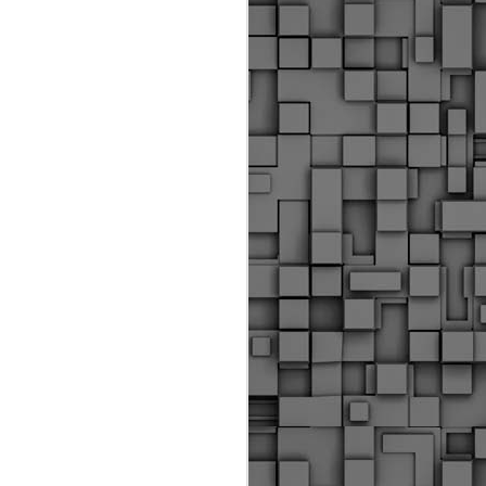
ύς αστυνομικούς, οι οποίοι έχουν
οβλεπόμενη εκπαίδευσή τους και
βουν καθήκοντα.
ιμασίας, ο Δήμος παρέλαβε τρία
 τα οποία θα χρησιμοποιούνται για
καθημερινές μετακινήσεις των
.
Δημοτική Αστυνομία
MAY
Θεσσαλονίκης:
25