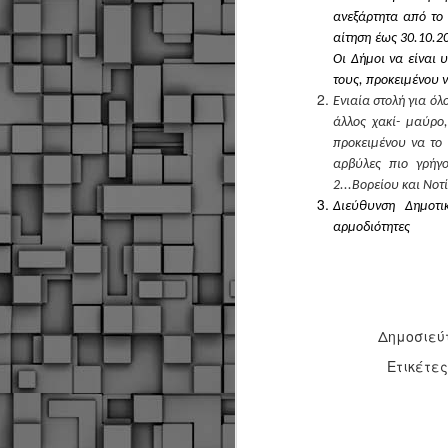
ανεξάρτητα από το
αίτηση έως 30.10.2
Οι Δήμοι να είναι
τους, προκειμένου ν
Ενιαία στολή για όλ
άλλος χακί- μαύρο,
προκειμένου να το
αρβύλες πιο γρήγο
2...Βορείου και Νο
Διεύθυνση Δημοτι
αρμοδιότητες
Δημοσιεύ
Ετικέτε
Δήμος Κοζάνης :
JUN
Αναμνηστικά
7