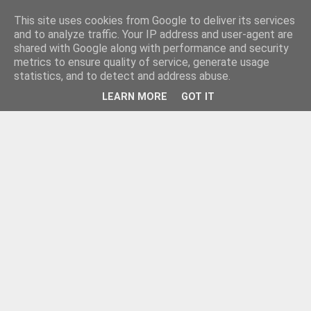
This site uses cookies from Google to deliver its services
and to analyze traffic. Your IP address and user-agent are
shared with Google along with performance and security
metrics to ensure quality of service, generate usage
statistics, and to detect and address abuse.
LEARN MORE
GOT IT