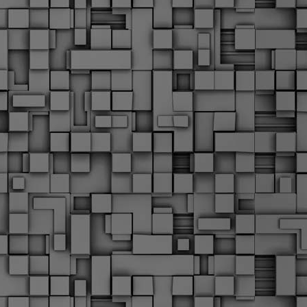
Σ
σ
φ
α
μ
φ
δ
M
Θ
ο
«
δ
ε
M