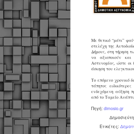
Με θετικό “μάτι” φαί
στελέχη της Αυτοδιοί
Δήμους, στη τήρηση τ
να αξιοποιούν και 
Αστυνομίας, ώστε οι ί
άσκηση του ελεγκτικο
Το επόμενο χρονικό δ
τάπητος ειδικότερες
ενδεχόμενη αύξηση π
από το Ταμείο Ανάπτ
Πηγή:
dimosio.gr
Δημοσιεύτ
Ετικέτες:
Δημοτ
Δήμος Κοζάνης :
JUN
Αναμνηστικά
7