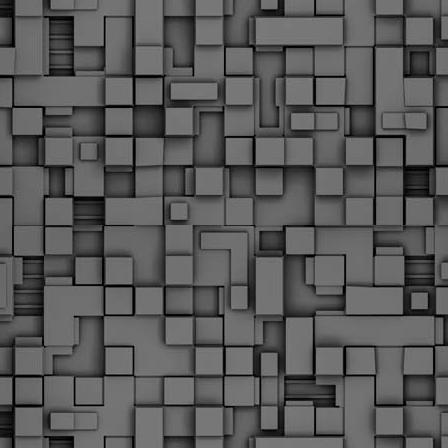
Με την απόφαση αυτή, το ΣτΕ απορρίπτει οριστικά τις
ξιώσεις των δημοσίων υπαλλήλων για επαναφορά των
ώρων, επικυρώνοντας την τρέχουσα κατάσταση παρά τις
ντιδράσεις της ΑΔΕΔΥ
ο ΣτΕ απέρριψε οριστικά την προσφυγή της ΑΔΕΔΥ και ενός
κπαιδευτικού για την επαναφορά των δώρων Χριστουγέννων,
άσχα και θερινής άδειας (13ος και 14ος μισθός) στους
ργαζόμενους του δημόσιου τομέα, κλείνοντας μια μακρά
ιαμάχη δεκαετιών που αφορούσε τις μνημονιακές περικοπές.
Εγγύκλιος ΥΠ.ΕΣ: Προκήρυξη 1Κ/2024 -
EB
Γνωστοποίηση έκδοσης οριστικών αποτελεσμάτων –
4
Παροχή οδηγιών.
 Δείτε/κατεβάστε την πολυαναμενόμενη εγκύκλιο του Υπ.
Με διαρροή 2 μέρες πριν την στάση εργασίας
EB
ενημερώνει το ΣτΕ για την απόρριψη της επαναφοράς
1