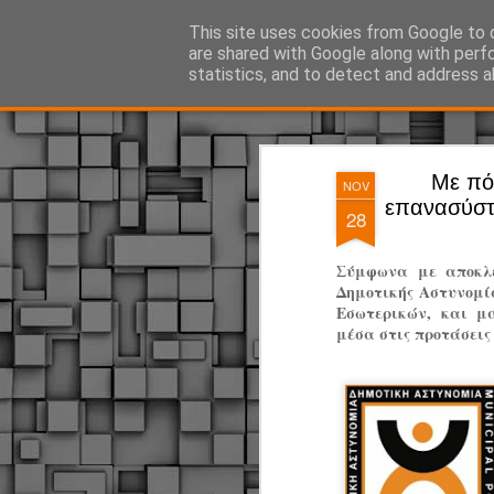
ΔΗΜΟΤΙΚΗ ΑΣΤΥΝΟΜΙΑ, τα νέα!
This site uses cookies from Google to d
are shared with Google along with perf
statistics, and to detect and address a
Magazine
Pages
Με πό
NOV
επανασύστ
28
Σύμφωνα με αποκλει
Δημοτικής Αστυνομία
Εσωτερικών, και μ
μέσα στις προτάσεις