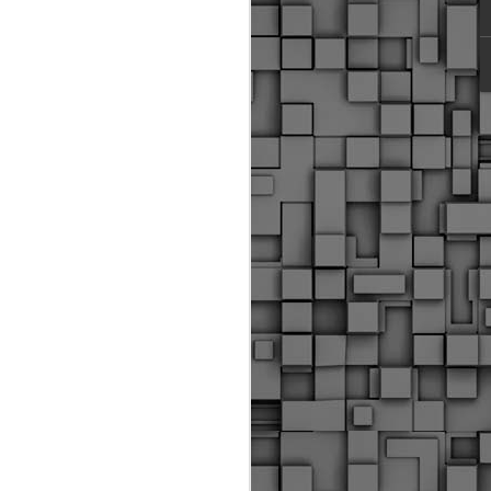
ύς αστυνομικούς, οι οποίοι έχουν
οβλεπόμενη εκπαίδευσή τους και
βουν καθήκοντα.
ιμασίας, ο Δήμος παρέλαβε τρία
 τα οποία θα χρησιμοποιούνται για
καθημερινές μετακινήσεις των
.
Δημοτική Αστυνομία
MAY
Θεσσαλονίκης:
25