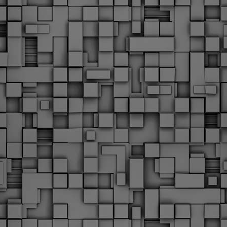
υνεχίζονται οι ορκωμοσίες των νέων Δημοτικών Αστυνομικών
ε δήμους της χώρας. Το Dimastin, αναζητεί σχετικό
ωτογραφικό υλικό στο διαδίκτυο και σας το παρουσιάζει σε
υτή την ανάρτηση. Επίσης, σας καλούμε, αν διαπιστώσετε ότι
ας έχουν "ξεφύγει" ορκωμοσίες, μπορείτε να στέλνετε το
ωτογραφικό τους υλικό στο dimasthes@gmail.gr ώστε να το
ημοσιεύουμε εδώ, άμεσα.
Θεσσαλονίκη: Ορκίστηκαν οι 75 νέοι δημοτικοί
AR
αστυνομικοί – Τι τους ζήτησε ο Αγγελούδης
18
Ενισχύεται το έργο της δημοτικής αστυνομίας στο δήμο
εσσαλονίκης καθώς το πρωί της Τετάρτης 18 Μαρτίου
ρκίστηκαν οι 75 νέοι δημοτικοί αστυνομικοί.
Με αυτούς, σε λίγους μήνες αποκτά ένα ισχυρό σώμα η
ημοτική αστυνομία. Θα είναι πιο κοντά στον πολίτη. Είχα την
υκαιρία να είμαι σήμερα στην ορκωμοσία τους.
Ξεκίνησαν εδώ και μια εβδομάδα οι αφίξεις των
AR
νεοπροσληφθέντων Δημοτικών Αστυνομικών στους
17
δήμους και οι ορκωμοσίες τους - Πλήρες