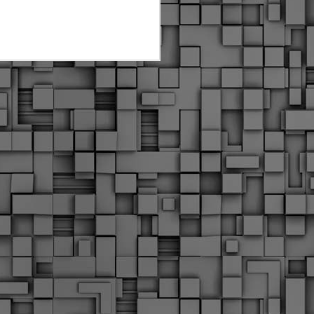
Διοικητικά πρόστιμα
ύψους 11.350€ σε
εργολάβους για
παραβάσεις σε έργα
Ο.Κ.Ω
Η Δημοτική Αστυνομία
Θεσσαλονίκης βεβαίωσε κατά
τις προηγούμενες ημέρες
πρόστιμα για 11 διοικητικές
παραβάσεις που έλαβαν
χώρα κατά τη διάρκεια
εργασιών από εργολαβικά
συνεργεία και οι οποίες
αφορούσαν εκτέλεση
εργασιών χωρίς νόμιμη
σήμανση και στην απόθεση
υλικών – εργαλείων εκτός του
προβλεπόμενου εργοταξίου.