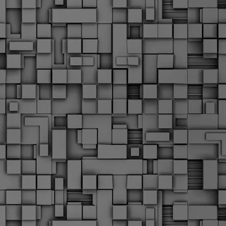
α
δ
α
Τ
ε
Π
ε
δ
F
►
F