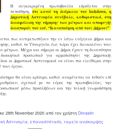
εκπαιδευμένους δημοτικο
Η συγκεκριμένη πρωτοβουλία εδράζεται στην
ήδη ολοκληρώσει την πρ
ότι κατά τη διάρκεια του lockdown, η
πεποίθηση,
είναι έτοιμοι να αναλά
Δημοτική Αστυνομία συνέβαλε, καθοριστικά, στη
διασφάλιση της τήρησης των μέτρων και αποφυγής
Στο πλαίσιο της προετο
διασποράς του ιού. “Ικανοποίηση από τους Δήμους”
ολοκαίνουργια σκούτερ,
τις περιπολίες και τις 
νεται πως αντιμετωπίζουν την εν λόγω ενέργεια Δήμοι και
στελεχών της υπηρεσίας
κησης, καθώς το Υπουργείο, έως τώρα έχει διευκολύνει τους
ων μέτρων. Μέχρι και σήμερα οι Δήμοι έχουν τη δυνατότητα
διοικητικό προσωπικό για αρμοδιότητες της Δημοτικής
διοι οι Δημοτικοί Αστυνομικοί να είναι πιο ελεύθεροι στην
ύ τους έργου.
ιάστημα θα είναι κρίσιμο, καθώς αναμένεται να τεθούν επί
 ρυθμίσεις σχετικά με το εύρος της πρωτοβουλίας, την
ροσωπικού μέσω προσλήψεων και την τελική γνωμοδότηση
υξης.
ηκε
28th November 2020
από τον χρήστη
Dimastin
ική Αστυνομία
επανασύσταση
ταμείο ανάκαμψης
Απολογισμός των
Δημοτική Αστυνομία
JUN
JUN
ελέγχων σε ιδιοκτήτες
Θεσσαλονίκης: Ένταση
4
4