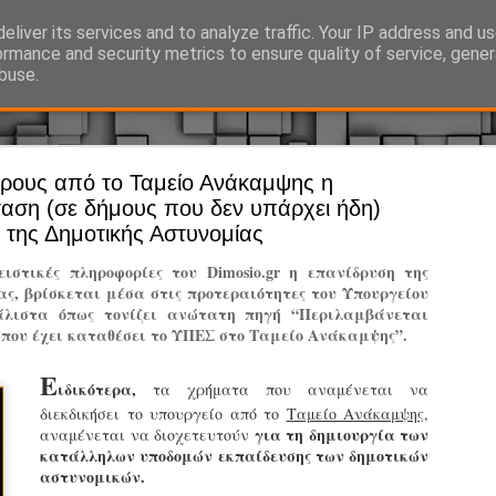
eliver its services and to analyze traffic. Your IP address and u
Ό, τι συμβαίνει γύρω από τη Δημοτική Αστυνομία, την τοπική αυτ
ormance and security metrics to ensure quality of service, gene
buse.
ρους από το Ταμείο Ανάκαμψης η
Άργος - Δη
JUL
αση (σε δήμους που δεν υπάρχει ήδη)
Με σκούτε
29
της Δημοτικής Αστυνομίας
προσωπικό
στικές πληροφορίες του Dimosio.gr η επανίδρυση της
αρμοδιότη
ς, βρίσκεται μέσα στις προτεραιότητες του Υπουργείου
άλιστα όπως τονίζει ανώτατη πηγή “Περιλαμβάνεται
Ξεκινά επίσημα η λειτο
 που έχει καταθέσει το ΥΠΕΣ στο Ταμείο Ανάκαμψης”.
Η Δημοτική Αστυνομία σ
Ε
καθώς από την 1η Αυγού
ιδικότερα,
τα χρήματα που αναμένεται να
επιχειρησιακή λειτουργ
διεκδικήσει το υπουργείο από το
Ταμείο Ανάκαμψης
,
παρουσία του Δήμου στου
για τη δημιουργία των
αναμένεται να διοχετευτούν
χώρους.
κατάλληλων υποδομών εκπαίδευσης των δημοτικών
αστυνομικών.
Η νέα υπηρεσία θα στε