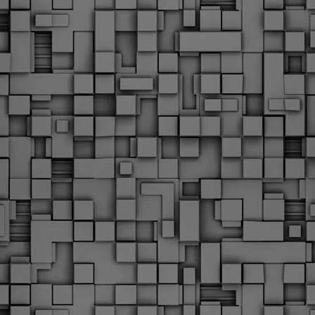
Φωτογραφικό ρεπορτάζ
εγάλες μέρες ζει ο "οργανισμός" της Δημοτικής Αστυνομίας!
α θυμίσουμε ότι κανονικές προσλήψεις στην Δημοτική
στυνομία έχουν να γίνουν από το 2010. Δεκαέξι ολόκληρα
ρόνια! Και βέβαια, ακόμη και με αυτές τις προσλήψεις, δεν
τάνουμε ούτε τα 2/3 των Δημοτικών Αστυνομικών που
πηρετούσαν το 2013 προ της κατάργησης της υπηρεσίας με
πόφαση του σημερινού πρωθυπουργού Κυριάκου Μητσοτάκη. Ας
ναι...
Δημοτική Αστυνομία Θεσσαλονίκης: Διμηνιαίος
AR
απολογισμός ελέγχων τήρησης νομοθεσίας
2
δεσποζόμενων Ζώων συντροφιάς
ον απολογισμό των δράσεων ελέγχου για τα ζώα συντροφιάς
ατά το δίμηνο Ιανουαρίου – Φεβρουαρίου 2026 παρουσιάζει η
ημοτική Αστυνομία Θεσσαλονίκης, με στόχο την προστασία των
ώων και την ομαλή συμβίωση στην πόλη.
ΣτΕ: Οριστική απόρριψη της επαναφοράς του 13ου
EB
και 14ου μισθού για τους δημοσίους υπαλλήλους
18