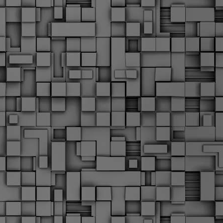
Μ
Ν
Α
χ
φ
υ
α
εί
M
Τ
κ
Δ
ζ
F