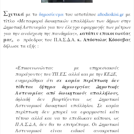
Σ
χετικά
με το
δημοσίευμα
του ιστοτόπου
aftodioikisi.gr
με
τίτλο
«
Μεταφορά διοικητικών υπαλλήλων των δήμων στην
Δημοτική Αστυνομία για τον έλεγχο εφαρμογής των μέτρων
ατόπιν επικοινωνίας
για την ανάσχεση της πανδημίας»
,
κ
μας,
κ. Απόστολος Κόσσυβας
ο πρόεδρος του Π.Α.Σ.Δ.Α.
δήλωσε τα εξής :
«
Επικοινωνώντας με υπηρεσιακούς
παράγοντες του ΥΠ.ΕΣ. αλλά και με την ΚΕΔΕ,
ενημερώθηκα ότι
σε καμία περίπτωση δεν
τίθεται ζήτημα δημιουργίας Δημοτικής
Αστυνομίας από διοικητικούς υπαλλήλους,
δηλαδή δεν βαφτίζονται ως Δημοτικοί
Αστυνομικοί διοικητικοί υπάλληλοι. Σε καμία
περίπτωση δεν μπορεί να εφαρμοστεί κάτι
τέτοιο αλλά και να το επεδίωκαν κάποιοι, ως
Π.Α.Σ.Δ.Α, δεν θα το επιτρέπαμε. Οι Δημοτικοί
Αστυνομικοί είναι ειδικοί ανακριτικοί