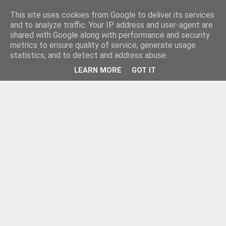
This site uses cookies from Google to deliver its services
and to analyze traffic. Your IP address and user-agent are
shared with Google along with performance and security
metrics to ensure quality of service, generate usage
statistics, and to detect and address abuse.
LEARN MORE
GOT IT