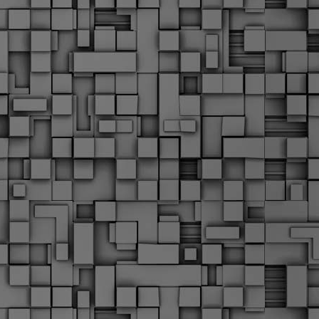
Σ
σ
φ
α
μ
φ
δ
M
Θ
ο
«
δ
ε
M