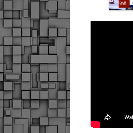
Δήμος Κοζάνης :
JUN
Αναμνηστικά
7