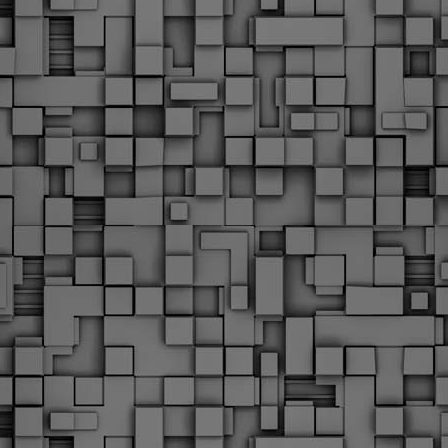
Με την απόφαση αυτή, το ΣτΕ απορρίπτει οριστικά τις
ξιώσεις των δημοσίων υπαλλήλων για επαναφορά των
ώρων, επικυρώνοντας την τρέχουσα κατάσταση παρά τις
ντιδράσεις της ΑΔΕΔΥ
ο ΣτΕ απέρριψε οριστικά την προσφυγή της ΑΔΕΔΥ και ενός
κπαιδευτικού για την επαναφορά των δώρων Χριστουγέννων,
άσχα και θερινής άδειας (13ος και 14ος μισθός) στους
ργαζόμενους του δημόσιου τομέα, κλείνοντας μια μακρά
ιαμάχη δεκαετιών που αφορούσε τις μνημονιακές περικοπές.
Εγγύκλιος ΥΠ.ΕΣ: Προκήρυξη 1Κ/2024 -
EB
Γνωστοποίηση έκδοσης οριστικών αποτελεσμάτων –
4
Παροχή οδηγιών.
 Δείτε/κατεβάστε την πολυαναμενόμενη εγκύκλιο του Υπ.
Με διαρροή 2 μέρες πριν την στάση εργασίας
EB
ενημερώνει το ΣτΕ για την απόρριψη της επαναφοράς
1