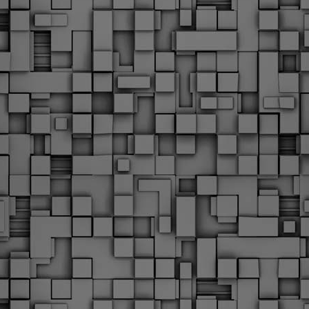
Φωτογραφικό ρεπορτάζ
εγάλες μέρες ζει ο "οργανισμός" της Δημοτικής Αστυνομίας!
α θυμίσουμε ότι κανονικές προσλήψεις στην Δημοτική
στυνομία έχουν να γίνουν από το 2010. Δεκαέξι ολόκληρα
ρόνια! Και βέβαια, ακόμη και με αυτές τις προσλήψεις, δεν
τάνουμε ούτε τα 2/3 των Δημοτικών Αστυνομικών που
πηρετούσαν το 2013 προ της κατάργησης της υπηρεσίας με
πόφαση του σημερινού πρωθυπουργού Κυριάκου Μητσοτάκη. Ας
ναι...
Δημοτική Αστυνομία Θεσσαλονίκης: Διμηνιαίος
AR
απολογισμός ελέγχων τήρησης νομοθεσίας
2
δεσποζόμενων Ζώων συντροφιάς
ον απολογισμό των δράσεων ελέγχου για τα ζώα συντροφιάς
ατά το δίμηνο Ιανουαρίου – Φεβρουαρίου 2026 παρουσιάζει η
ημοτική Αστυνομία Θεσσαλονίκης, με στόχο την προστασία των
ώων και την ομαλή συμβίωση στην πόλη.
ΣτΕ: Οριστική απόρριψη της επαναφοράς του 13ου
EB
και 14ου μισθού για τους δημοσίους υπαλλήλους
18