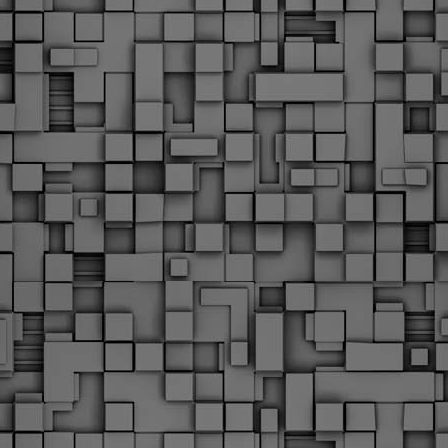
υνεχίζονται οι ορκωμοσίες των νέων Δημοτικών Αστυνομικών
ε δήμους της χώρας. Το Dimastin, αναζητεί σχετικό
ωτογραφικό υλικό στο διαδίκτυο και σας το παρουσιάζει σε
υτή την ανάρτηση. Επίσης, σας καλούμε, αν διαπιστώσετε ότι
ας έχουν "ξεφύγει" ορκωμοσίες, μπορείτε να στέλνετε το
ωτογραφικό τους υλικό στο dimasthes@gmail.gr ώστε να το
ημοσιεύουμε εδώ, άμεσα.
Θεσσαλονίκη: Ορκίστηκαν οι 75 νέοι δημοτικοί
AR
αστυνομικοί – Τι τους ζήτησε ο Αγγελούδης
18
Ενισχύεται το έργο της δημοτικής αστυνομίας στο δήμο
εσσαλονίκης καθώς το πρωί της Τετάρτης 18 Μαρτίου
ρκίστηκαν οι 75 νέοι δημοτικοί αστυνομικοί.
Με αυτούς, σε λίγους μήνες αποκτά ένα ισχυρό σώμα η
ημοτική αστυνομία. Θα είναι πιο κοντά στον πολίτη. Είχα την
υκαιρία να είμαι σήμερα στην ορκωμοσία τους.
Ξεκίνησαν εδώ και μια εβδομάδα οι αφίξεις των
AR
νεοπροσληφθέντων Δημοτικών Αστυνομικών στους
17
δήμους και οι ορκωμοσίες τους - Πλήρες