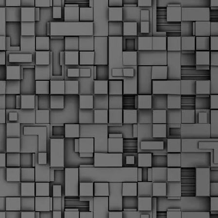
Μ
Ν
Α
χ
φ
υ
α
εί
M
Τ
κ
Δ
ζ
F