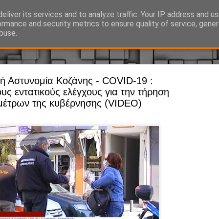
eliver its services and to analyze traffic. Your IP address and u
Ό, τι συμβαίνει γύρω από τη Δημοτική Αστυνομία, την τοπική αυτ
ormance and security metrics to ensure quality of service, gene
buse.
ή Αστυνομία Κοζάνης - COVID-19 :
Άργος - Δη
JUL
ους εντατικούς ελέγχους για την τήρηση
Με σκούτε
29
μέτρων της κυβέρνησης (VIDEO)
προσωπικό
αρμοδιότη
Ξεκινά επίσημα η λειτο
Η Δημοτική Αστυνομία σ
καθώς από την 1η Αυγού
επιχειρησιακή λειτουργ
παρουσία του Δήμου στου
χώρους.
Η νέα υπηρεσία θα στε