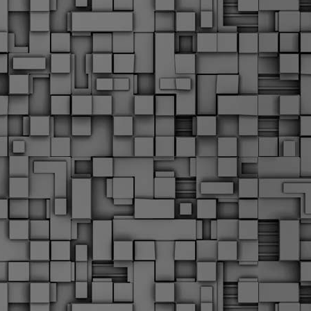
α
δ
α
Τ
ε
Π
ε
δ
F
►
F