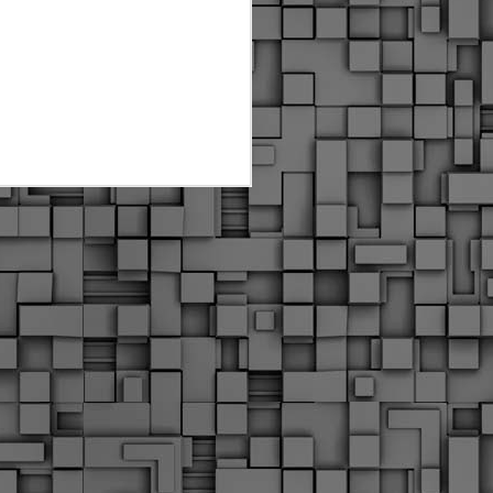
Διοικητικά πρόστιμα
ύψους 11.350€ σε
εργολάβους για
παραβάσεις σε έργα
Ο.Κ.Ω
Η Δημοτική Αστυνομία
Θεσσαλονίκης βεβαίωσε κατά
τις προηγούμενες ημέρες
πρόστιμα για 11 διοικητικές
παραβάσεις που έλαβαν
χώρα κατά τη διάρκεια
εργασιών από εργολαβικά
συνεργεία και οι οποίες
αφορούσαν εκτέλεση
εργασιών χωρίς νόμιμη
σήμανση και στην απόθεση
υλικών – εργαλείων εκτός του
προβλεπόμενου εργοταξίου.