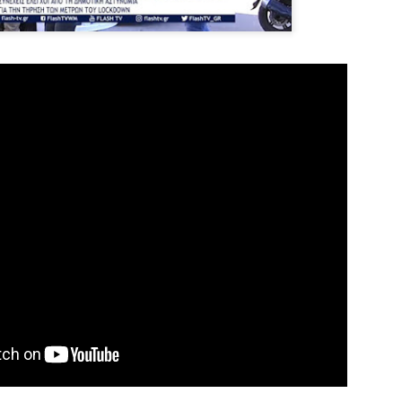
εκπαιδευμένους δημοτικο
ήδη ολοκληρώσει την πρ
είναι έτοιμοι να αναλά
Στο πλαίσιο της προετο
ολοκαίνουργια σκούτερ,
τις περιπολίες και τις 
στελεχών της υπηρεσίας
Απολογισμός των
Δημοτική Αστυνομία
JUN
JUN
ελέγχων σε ιδιοκτήτες
Θεσσαλονίκης: Ένταση
4
4