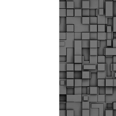
ύς αστυνομικούς, οι οποίοι έχουν
οβλεπόμενη εκπαίδευσή τους και
βουν καθήκοντα.
ιμασίας, ο Δήμος παρέλαβε τρία
 τα οποία θα χρησιμοποιούνται για
καθημερινές μετακινήσεις των
.
Δημοτική Αστυνομία
MAY
Θεσσαλονίκης:
25