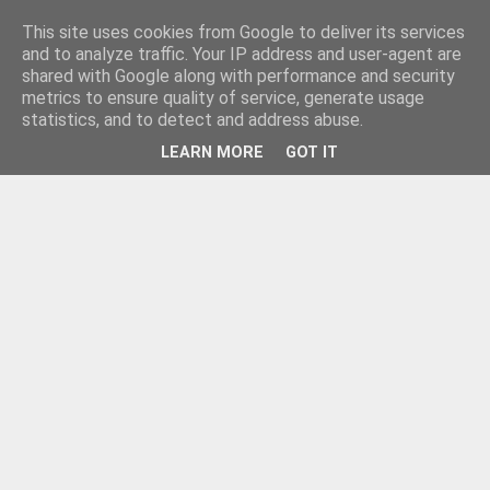
This site uses cookies from Google to deliver its services
and to analyze traffic. Your IP address and user-agent are
shared with Google along with performance and security
metrics to ensure quality of service, generate usage
statistics, and to detect and address abuse.
LEARN MORE
GOT IT