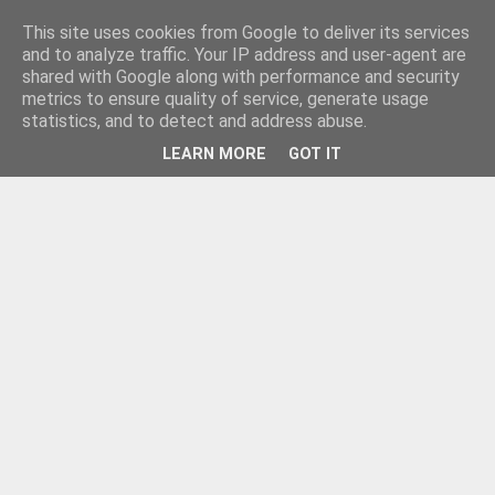
This site uses cookies from Google to deliver its services
and to analyze traffic. Your IP address and user-agent are
shared with Google along with performance and security
metrics to ensure quality of service, generate usage
statistics, and to detect and address abuse.
LEARN MORE
GOT IT