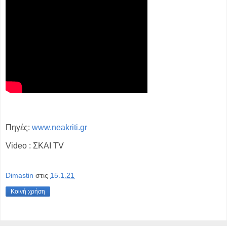
Πηγές:
www.neakriti.gr
Video : ΣΚΑΙ TV
Dimastin
στις
15.1.21
Κοινή χρήση