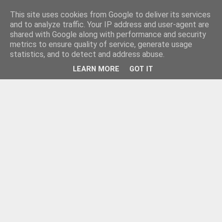
This site uses cookies from Google to deliver its services
and to analyze traffic. Your IP address and user-agent are
shared with Google along with performance and security
metrics to ensure quality of service, generate usage
statistics, and to detect and address abuse.
LEARN MORE
GOT IT