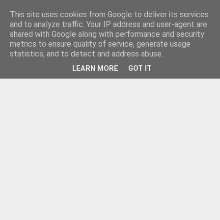
This site uses cookies from Google to deliver its services
and to analyze traffic. Your IP address and user-agent are
shared with Google along with performance and security
metrics to ensure quality of service, generate usage
statistics, and to detect and address abuse.
LEARN MORE
GOT IT