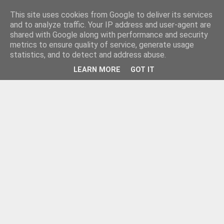
This site uses cookies from Google to deliver its services
and to analyze traffic. Your IP address and user-agent are
shared with Google along with performance and security
metrics to ensure quality of service, generate usage
statistics, and to detect and address abuse.
LEARN MORE
GOT IT