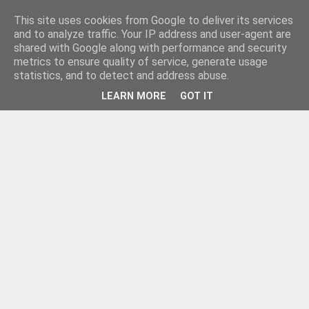
This site uses cookies from Google to deliver its services
and to analyze traffic. Your IP address and user-agent are
shared with Google along with performance and security
metrics to ensure quality of service, generate usage
statistics, and to detect and address abuse.
LEARN MORE
GOT IT