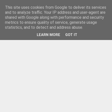
This site uses cookies from Google to deliver its services
and to analyze traffic. Your IP address and user-agent are
shared with Google along with performance and security
metrics to ensure quality of service, generate usage
statistics, and to detect and address abuse.
LEARN MORE
GOT IT