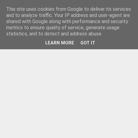
This site uses cookies from Google to deliver its services
and to analyze traffic. Your IP address and user-agent are
shared with Google along with performance and security
metrics to ensure quality of service, generate usage
statistics, and to detect and address abuse.
LEARN MORE
GOT IT