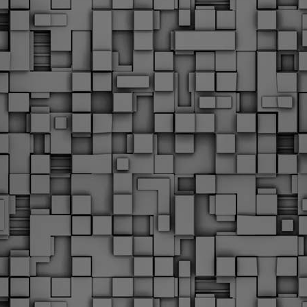
Φωτογραφικό ρεπορτάζ
εγάλες μέρες ζει ο "οργανισμός" της Δημοτικής Αστυνομίας!
α θυμίσουμε ότι κανονικές προσλήψεις στην Δημοτική
στυνομία έχουν να γίνουν από το 2010. Δεκαέξι ολόκληρα
ρόνια! Και βέβαια, ακόμη και με αυτές τις προσλήψεις, δεν
τάνουμε ούτε τα 2/3 των Δημοτικών Αστυνομικών που
πηρετούσαν το 2013 προ της κατάργησης της υπηρεσίας με
πόφαση του σημερινού πρωθυπουργού Κυριάκου Μητσοτάκη. Ας
ναι...
Δημοτική Αστυνομία Θεσσαλονίκης: Διμηνιαίος
AR
απολογισμός ελέγχων τήρησης νομοθεσίας
2
δεσποζόμενων Ζώων συντροφιάς
ον απολογισμό των δράσεων ελέγχου για τα ζώα συντροφιάς
ατά το δίμηνο Ιανουαρίου – Φεβρουαρίου 2026 παρουσιάζει η
ημοτική Αστυνομία Θεσσαλονίκης, με στόχο την προστασία των
ώων και την ομαλή συμβίωση στην πόλη.
ΣτΕ: Οριστική απόρριψη της επαναφοράς του 13ου
EB
και 14ου μισθού για τους δημοσίους υπαλλήλους
18