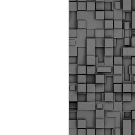
Διοικητικά πρόστιμα
ύψους 11.350€ σε
εργολάβους για
παραβάσεις σε έργα
Ο.Κ.Ω
Η Δημοτική Αστυνομία
Θεσσαλονίκης βεβαίωσε κατά
τις προηγούμενες ημέρες
πρόστιμα για 11 διοικητικές
παραβάσεις που έλαβαν
χώρα κατά τη διάρκεια
εργασιών από εργολαβικά
συνεργεία και οι οποίες
αφορούσαν εκτέλεση
εργασιών χωρίς νόμιμη
σήμανση και στην απόθεση
υλικών – εργαλείων εκτός του
προβλεπόμενου εργοταξίου.