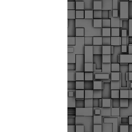
ύς αστυνομικούς, οι οποίοι έχουν
οβλεπόμενη εκπαίδευσή τους και
βουν καθήκοντα.
ιμασίας, ο Δήμος παρέλαβε τρία
 τα οποία θα χρησιμοποιούνται για
καθημερινές μετακινήσεις των
.
Δημοτική Αστυνομία
MAY
Θεσσαλονίκης:
25