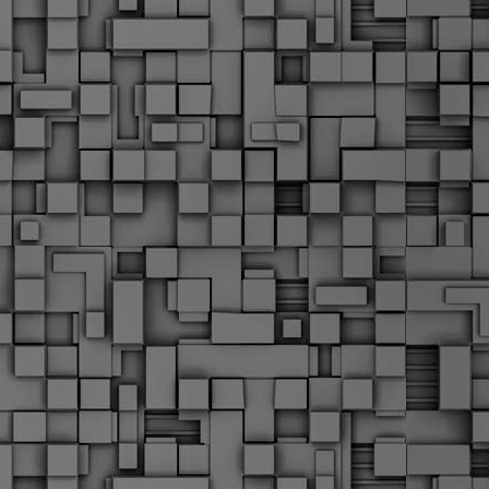
α
δ
α
Τ
ε
Π
ε
δ
F
►
F