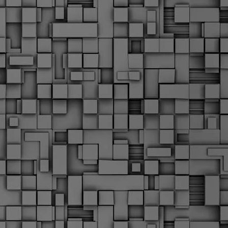
Μ
Ν
Α
χ
φ
υ
α
εί
M
Τ
κ
Δ
ζ
F