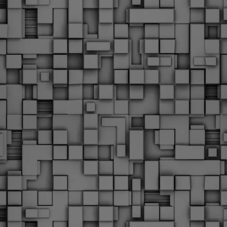
Με την απόφαση αυτή, το ΣτΕ απορρίπτει οριστικά τις
ξιώσεις των δημοσίων υπαλλήλων για επαναφορά των
ώρων, επικυρώνοντας την τρέχουσα κατάσταση παρά τις
ντιδράσεις της ΑΔΕΔΥ
ο ΣτΕ απέρριψε οριστικά την προσφυγή της ΑΔΕΔΥ και ενός
κπαιδευτικού για την επαναφορά των δώρων Χριστουγέννων,
άσχα και θερινής άδειας (13ος και 14ος μισθός) στους
ργαζόμενους του δημόσιου τομέα, κλείνοντας μια μακρά
ιαμάχη δεκαετιών που αφορούσε τις μνημονιακές περικοπές.
Εγγύκλιος ΥΠ.ΕΣ: Προκήρυξη 1Κ/2024 -
EB
Γνωστοποίηση έκδοσης οριστικών αποτελεσμάτων –
4
Παροχή οδηγιών.
 Δείτε/κατεβάστε την πολυαναμενόμενη εγκύκλιο του Υπ.
Με διαρροή 2 μέρες πριν την στάση εργασίας
EB
ενημερώνει το ΣτΕ για την απόρριψη της επαναφοράς
1