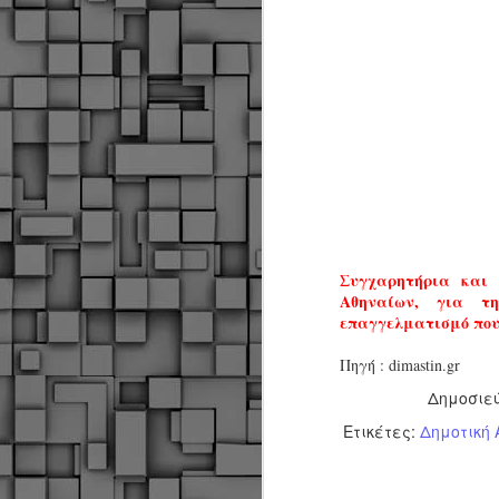
α
α
α
Μ
π
ε
Κ
A
Δ
μ
Συγχαρητήρια και 
δ
Αθηναίων, για τ
επαγγελματισμό που
Μ
λ
Πηγή : dimastin.gr
«
Σ
Δημοσιε
σ
ε
Ετικέτες:
Δημοτική 
M
μ