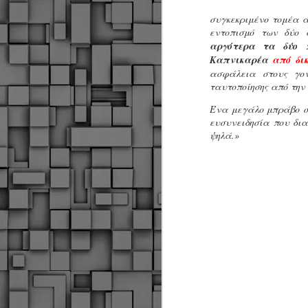
συγκεκριμένο τομέα ά
εντοπισμό των δύο
αργότερα τα δύο 
Καπνικαρέα
από δικ
ασφάλεια στους γον
ταυτοποίησης από την
Ένα μεγάλο μπράβο σ
ευσυνειδησία που δι
ψηλά.»
Δήμος Κοζάνης :
JUN
Αναμνηστικά
7