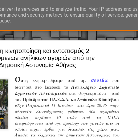
eliver its services and to analyze traffic. Your IP address and u
Ό, τι συμβαίνει γύρω από τη Δημοτική Αστυνομία, την τοπική αυτ
ormance and security metrics to ensure quality of service, gene
buse.
η κινητοποίηση και εντοπισμός 2
Άργος - Δη
JUL
μενων ανήλικων αγοριών από την
Με σκούτε
29
Δημοτική Αστυνομία Αθήνας
προσωπικό
Ό
αρμοδιότη
πως
σελίδα
ενημερωθήκαμε από την
που
διατηρεί στο facebook το
Πανελλήνιο Σωματείο
Ξεκινά επίσημα η λειτο
Δημοτικών Αστυνομικών
και συγκεκριμένα από
Πρόεδρο του ΠΑ.Σ.Δ.Α. κο Απόστολο Κόσσυβα
τον
:
Η Δημοτική Αστυνομία σ
«
Την Παρασκευή 11 Ιουνίου και ώρα 20:45 στην
καθώς από την 1η Αυγού
πλατεία Συντάγματος χάθηκαν δύο αγοράκια
επιχειρησιακή λειτουργ
ηλικίας περίπου 10 ετών από τις Η.Π.Α
παρουσία του Δήμου στου
διαφεύγοντας από την προσοχή των γονιών τους οι
χώρους.
οποίοι είχαν έρθει για διακοπές στη χώρα μας.
Άμεσα τα κλιμάκια της Δημοτικής Αστυνομίας του
Η νέα υπηρεσία θα στε