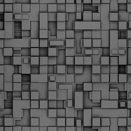
υνεχίζονται οι ορκωμοσίες των νέων Δημοτικών Αστυνομικών
ε δήμους της χώρας. Το Dimastin, αναζητεί σχετικό
ωτογραφικό υλικό στο διαδίκτυο και σας το παρουσιάζει σε
υτή την ανάρτηση. Επίσης, σας καλούμε, αν διαπιστώσετε ότι
ας έχουν "ξεφύγει" ορκωμοσίες, μπορείτε να στέλνετε το
ωτογραφικό τους υλικό στο dimasthes@gmail.gr ώστε να το
ημοσιεύουμε εδώ, άμεσα.
Θεσσαλονίκη: Ορκίστηκαν οι 75 νέοι δημοτικοί
AR
αστυνομικοί – Τι τους ζήτησε ο Αγγελούδης
18
Ενισχύεται το έργο της δημοτικής αστυνομίας στο δήμο
εσσαλονίκης καθώς το πρωί της Τετάρτης 18 Μαρτίου
ρκίστηκαν οι 75 νέοι δημοτικοί αστυνομικοί.
Με αυτούς, σε λίγους μήνες αποκτά ένα ισχυρό σώμα η
ημοτική αστυνομία. Θα είναι πιο κοντά στον πολίτη. Είχα την
υκαιρία να είμαι σήμερα στην ορκωμοσία τους.
Ξεκίνησαν εδώ και μια εβδομάδα οι αφίξεις των
AR
νεοπροσληφθέντων Δημοτικών Αστυνομικών στους
17
δήμους και οι ορκωμοσίες τους - Πλήρες