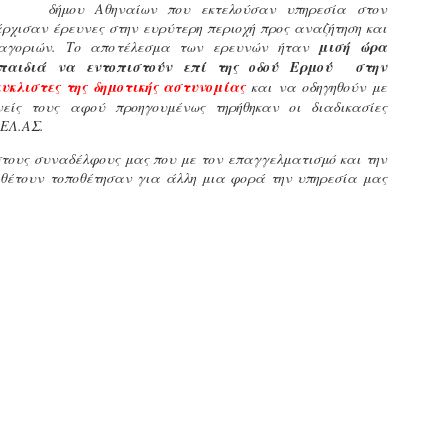
δήμου Αθηναίων που εκτελούσαν υπηρεσία στον
εκπαιδευμένους δημοτικο
ρχισαν έρευνες στην ευρύτερη περιοχή προς αναζήτηση και
ήδη ολοκληρώσει την πρ
 αγοριών. Το αποτέλεσμα των ερευνών ήταν
μισή ώρα
είναι έτοιμοι να αναλά
παιδιά να εντοπιστούν επί της οδού Ερμού στην
υκλιστες της δημοτικής αστυνομίας
και να οδηγηθούν με
Στο πλαίσιο της προετο
είς τους αφού προηγουμένως τηρήθηκαν οι διαδικασίες
ολοκαίνουργια σκούτερ,
 ΕΛ.ΑΣ.
τις περιπολίες και τις 
στελεχών της υπηρεσίας
τους συναδέλφους μας που με τον επαγγελματισμό και την
αθέτουν τοποθέτησαν για άλλη μια φορά την υπηρεσία μας
Απολογισμός των
Δημοτική Αστυνομία
JUN
JUN
ελέγχων σε ιδιοκτήτες
Θεσσαλονίκης: Ένταση
4
4