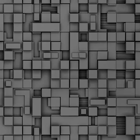
Σ
σ
φ
α
μ
φ
δ
M
Θ
ο
«
δ
ε
M