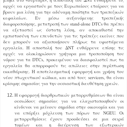
αρχές να εργαστούν με τους Ευρωπαίους εταίρους για να
βρουν μια λύση για την αδύναμη ποιότητα των τραπεζικών
κεφαλαίων. Εν μέσω αυξανόμενης τραπεζικής
διαφοροποίησης, μετατροπή των stand-alone DTCs θα πρέπει
να εξεταστεί ως ύστατη λύση, αν αποκαθιστά την
εμπιστοσύνη των επενδυτών για τις τράπεζες εκείνες που
δεν μπορούν να αξιοποιήσουν πλήρως τα υφιστάμενα
εργαλεία. Η αποστολή του ΔΝΤ ενθάρρυνε επίσης τις
αρχές να ολοκληρώσουν γρήγορα μια τροποποίηση του
νόμου για τα DTCs, προκειμένου να διασφαλιστεί πως τα
εργαλεία θα απορροφούν τις απώλειες στην περίπτωση
εκκαθάρισης. Η αποτελεσματική εφαρμογή και χρήση του
νέου πτωχευτικού κώδικα, και από τους servicers, θα είναι
κρίσιμης σημασίας για την ουσιαστική διευθέτηση χρεών.
Η εφαρμογή διαρθρωτικών μεταρρυθμίσεων θα είναι
ουσιώδους σημασίας για να ελαχιστοποιηθούν οι
κίνδυνοι να μείνουν σημάδια στην οικονομία και για
να υπάρξει μόχλευση των πόρων του NGEU. Οι
μεταρρυθμίσεις έχουν προοδεύσει σε μια σειρά
τομέων και η διεύρυνση των εξωτερικών