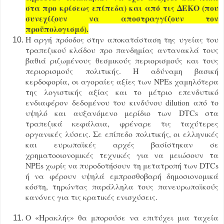
στα προ κρίσεως επίπεδα) και από τις ΔΕΚΟ (που
συνεχίζουν να αποστραγγίζουν τον
προϋπολογισμό).
Η αργή πρόοδος στην αποκατάσταση της υγείας του
τραπεζικού κλάδου προ πανδημίας αντανακλά τους
βαθιά ριζωμένους θεσμικούς περιορισμούς και τους
περιορισμούς πολιτικής. Η αδύναμη βασική
κερδοφορία, οι αγοραίες αξίες των NPEs χαμηλότερα
της λογιστικής αξίας και το μέτριο επενδυτικό
ενδιαφέρον δεδομένου του κινδύνου dilution από το
υψηλό και αυξανόμενο μερίδιο των DTCs στα
τραπεζικά κεφάλαια, φρέναρε τις ταχύτερες
οργανικές λύσεις. Σε επίπεδο πολιτικής, οι ελληνικές
και ευρωπαϊκές αρχές βασίστηκαν σε
χρηματοοιονομικές τεχνικές για να μειώσουν τα
NPEs χωρίς να πυροδοτήσουν τη μετατροπή των DTCs
ή να φέρουν υψηλά εμπροσθοβαρή δημοσιονομικά
κόστη, τηρώντας παράλληλα τους πανευρωπαϊκούς
κανόνες για τις κρατικές ενισχύσεις.
Ο «Ηρακλής» θα μπορούσε να επιτύχει μια ταχεία