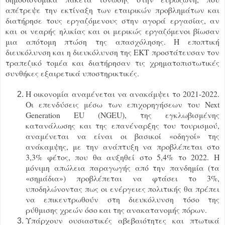
απέτρεψε την εκτίναξη των εταιρικών προβλημάτων και
διατήρησε τους εργαζόμενους στην αγορά εργασίας, αν
και οι νεαρής ηλικίας και οι μερικώς εργαζόμενοι βίωσαν
μια απότομη πτώση της απασχόλησης. Η εποπτική
διευκόλυνση και η διευκόλυνση της ΕΚΤ προστάτευσαν τον
τραπεζικό τομέα και διατήρησαν τις χρηματοπιστωτικές
συνθήκες εξαιρετικά υποστηρικτικές.
Η οικονομία αναμένεται να ανακάμψει το 2021-2022.
Οι επενδύσεις μέσω των επιχορηγήσεων του Next
Generation EU (NGEU), της εγκλωβισμένης
κατανάλωσης και της επανέναρξης του τουρισμού,
αναμένεται να είναι οι βασικοί «οδηγοί» της
ανάκαμψης, με την ανάπτυξη να προβλέπεται στο
3,3% φέτος, που θα αυξηθεί στο 5,4% το 2022. Η
μόνιμη απώλεια παραγωγής από την πανδημία (τα
«σημάδια») προβλέπεται να φτάσει το 3%,
υποδηλώνοντας πως οι ενέργειες πολιτικής θα πρέπει
να επικεντρωθούν στη διευκόλυνση τόσο της
ρύθμισης χρεών όσο και της ανακατανομής πόρων.
Υπάρχουν ουσιαστικές αβεβαιότητες και πτωτικά