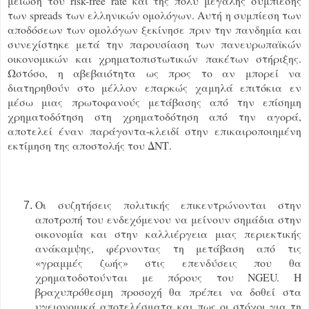
μείωση του risk-free rate και της πολύ μεγάλης συμπίεσης
των spreads των ελληνικών ομολόγων. Αυτή η συμπίεση των
αποδόσεων των ομολόγων ξεκίνησε πριν την πανδημία και
συνεχίστηκε μετά την παρουσίαση των πανευρωπαϊκών
οικονομικών και χρηματοπιστωτικών πακέτων στήριξης.
Ωστόσο, η αβεβαιότητα ως προς το αν μπορεί να
διατηρηθούν στο μέλλον επαρκώς χαμηλά επιτόκια εν
μέσω μιας πρωτοφανούς μετάβασης από την επίσημη
χρηματοδότηση στη χρηματοδότηση από την αγορά,
αποτελεί έναν παράγοντα-κλειδί στην επικαιροποιημένη
εκτίμηση της αποστολής του ΔΝΤ.
Οι συζητήσεις πολιτικής επικεντρώνονται στην
αποτροπή του ενδεχόμενου να μείνουν σημάδια στην
οικονομία και στην καλλιέργεια μιας περιεκτικής
ανάκαμψης, φέρνοντας τη μετάβαση από τις
«γραμμές ζωής» στις επενδύσεις που θα
χρηματοδοτούνται με πόρους του NGEU. Η
βραχυπρόθεσμη προσοχή θα πρέπει να δοθεί στα
υγειονομικά αποτελέσματα και πως οι στόχοι για τη