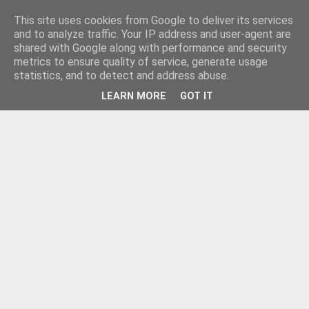
This site uses cookies from Google to deliver its services
and to analyze traffic. Your IP address and user-agent are
shared with Google along with performance and security
metrics to ensure quality of service, generate usage
statistics, and to detect and address abuse.
LEARN MORE
GOT IT