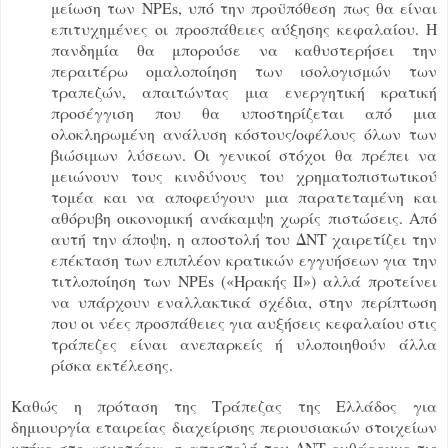
μείωση των NPEs, υπό την προϋπόθεση πως θα είναι
επιτυχημένες οι προσπάθειες αύξησης κεφαλαίου. Η
πανδημία θα μπορούσε να καθυστερήσει την
περαιτέρω ομαλοποίηση των ισολογισμών των
τραπεζών, απαιτώντας μια ενεργητική κρατική
προσέγγιση που θα υποστηρίζεται από μια
ολοκληρωμένη ανάλυση κόστους/οφέλους όλων των
βιώσιμων λύσεων. Οι γενικοί στόχοι θα πρέπει να
μειώνουν τους κινδύνους του χρηματοπιστωτικού
τομέα και να αποφεύγουν μια παρατεταμένη και
αθόρυβη οικονομική ανάκαμψη χωρίς πιστώσεις. Από
αυτή την άποψη, η αποστολή του ΔΝΤ χαιρετίζει την
επέκταση των επιπλέον κρατικών εγγυήσεων για την
τιτλοποίηση των NPEs («Ηρακής ΙΙ») αλλά προτείνει
να υπάρχουν εναλλακτικά σχέδια, στην περίπτωση
που οι νέες προσπάθειες για αυξήσεις κεφαλαίου στις
τράπεζες είναι ανεπαρκείς ή υλοποιηθούν άλλα
ρίσκα εκτέλεσης.
Καθώς η πρόταση της Τράπεζας της Ελλάδος για
δημιουργία εταιρείας διαχείρισης περιουσιακών στοιχείων
μπήκε στο «συρτάρι», η αποστολή του ΔΝΤ ενθάρρυνε τις