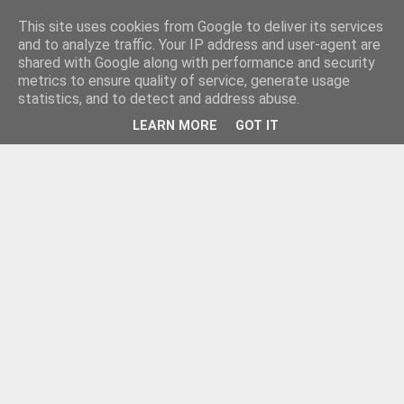
This site uses cookies from Google to deliver its services
and to analyze traffic. Your IP address and user-agent are
shared with Google along with performance and security
metrics to ensure quality of service, generate usage
statistics, and to detect and address abuse.
LEARN MORE
GOT IT