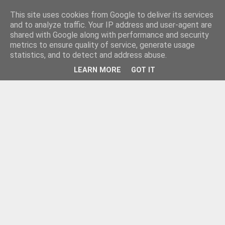
This site uses cookies from Google to deliver its services
and to analyze traffic. Your IP address and user-agent are
shared with Google along with performance and security
metrics to ensure quality of service, generate usage
statistics, and to detect and address abuse.
LEARN MORE
GOT IT