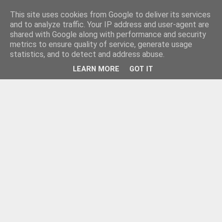
This site uses cookies from Google to deliver its services
and to analyze traffic. Your IP address and user-agent are
shared with Google along with performance and security
metrics to ensure quality of service, generate usage
statistics, and to detect and address abuse.
LEARN MORE
GOT IT