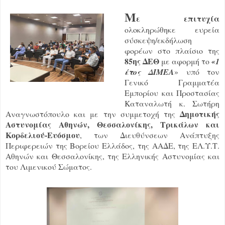
Μ
ε επιτυχία
ολοκληρώθηκε ευρεία
σύσκεψη/εκδήλωση
φορέων στο πλαίσιο της
85ης ΔΕΘ
με αφορμή το
«1
έτος ΔΙΜΕΑ
» υπό τον
Γενικό Γραμματέα
Εμπορίου και Προστασίας
Καταναλωτή κ. Σωτήρη
Δημοτικής
Αναγνωστόπουλο και με την συμμετοχή της
Αστυνομίας Αθηνών, Θεσσαλονίκης, Τρικάλων και
Κορδελιού-Ευόσμου
, των Διευθύνσεων Ανάπτυξης
Περιφερειών της Βορείου Ελλάδος, της ΑΑΔΕ, της ΕΛ.Υ.Τ.
Αθηνών και Θεσσαλονίκης, της Ελληνικής Αστυνομίας και
του Λιμενικού Σώματος.