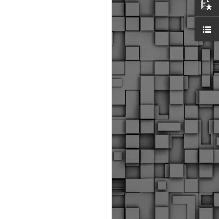
ύς αστυνομικούς, οι οποίοι έχουν
οβλεπόμενη εκπαίδευσή τους και
βουν καθήκοντα.
ιμασίας, ο Δήμος παρέλαβε τρία
 τα οποία θα χρησιμοποιούνται για
καθημερινές μετακινήσεις των
.
Δημοτική Αστυνομία
MAY
Θεσσαλονίκης:
25