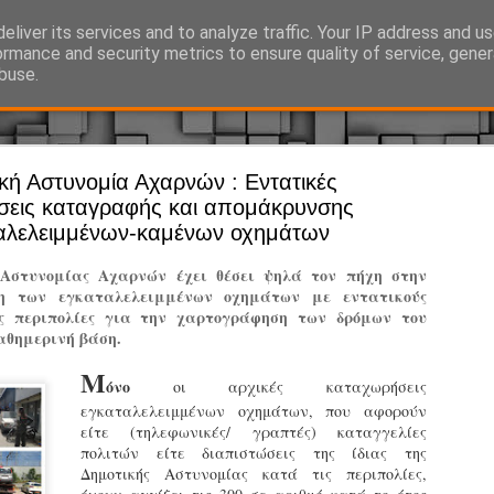
eliver its services and to analyze traffic. Your IP address and u
Ό, τι συμβαίνει γύρω από τη Δημοτική Αστυνομία, την τοπική αυτ
ormance and security metrics to ensure quality of service, gene
buse.
κή Αστυνομία Αχαρνών : Εντατικές
Άργος - Δη
JUL
ήσεις καταγραφής και απομάκρυνσης
Με σκούτε
29
αλελειμμένων-καμένων οχημάτων
προσωπικό
 Αστυνομίας Αχαρνών έχει θέσει ψηλά τον πήχη στην
αρμοδιότη
η των εγκαταλελειμμένων οχημάτων με εντατικούς
ές περιπολίες για την χαρτογράφηση των δρόμων του
Ξεκινά επίσημα η λειτο
αθημερινή βάση.
Η Δημοτική Αστυνομία σ
Μ
καθώς από την 1η Αυγού
όνο
οι αρχικές καταχωρήσεις
επιχειρησιακή λειτουργ
εγκαταλελειμμένων οχημάτων, που αφορούν
παρουσία του Δήμου στου
είτε (τηλεφωνικές/ γραπτές) καταγγελίες
χώρους.
πολιτών είτε διαπιστώσεις της ίδιας της
Δημοτικής Αστυνομίας κατά τις περιπολίες,
Η νέα υπηρεσία θα στε