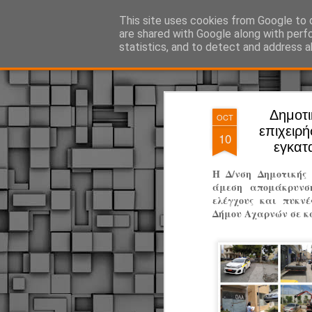
ΔΗΜΟΤΙΚΗ ΑΣΤΥΝΟΜΙΑ, τα νέα!
This site uses cookies from Google to d
are shared with Google along with perf
statistics, and to detect and address a
Magazine
Pages
Δημοτι
OCT
επιχειρ
10
εγκατ
Η Δ/νση Δημοτικής
άμεση απομάκρυνσ
ελέγχους και πυκν
Δήμου Αχαρνών σε κ