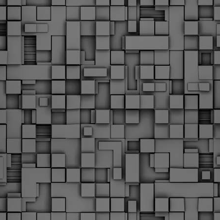
υνεχίζονται οι ορκωμοσίες των νέων Δημοτικών Αστυνομικών
ε δήμους της χώρας. Το Dimastin, αναζητεί σχετικό
ωτογραφικό υλικό στο διαδίκτυο και σας το παρουσιάζει σε
υτή την ανάρτηση. Επίσης, σας καλούμε, αν διαπιστώσετε ότι
ας έχουν "ξεφύγει" ορκωμοσίες, μπορείτε να στέλνετε το
ωτογραφικό τους υλικό στο dimasthes@gmail.gr ώστε να το
ημοσιεύουμε εδώ, άμεσα.
Θεσσαλονίκη: Ορκίστηκαν οι 75 νέοι δημοτικοί
AR
αστυνομικοί – Τι τους ζήτησε ο Αγγελούδης
18
Ενισχύεται το έργο της δημοτικής αστυνομίας στο δήμο
εσσαλονίκης καθώς το πρωί της Τετάρτης 18 Μαρτίου
ρκίστηκαν οι 75 νέοι δημοτικοί αστυνομικοί.
Με αυτούς, σε λίγους μήνες αποκτά ένα ισχυρό σώμα η
ημοτική αστυνομία. Θα είναι πιο κοντά στον πολίτη. Είχα την
υκαιρία να είμαι σήμερα στην ορκωμοσία τους.
Ξεκίνησαν εδώ και μια εβδομάδα οι αφίξεις των
AR
νεοπροσληφθέντων Δημοτικών Αστυνομικών στους
17
δήμους και οι ορκωμοσίες τους - Πλήρες