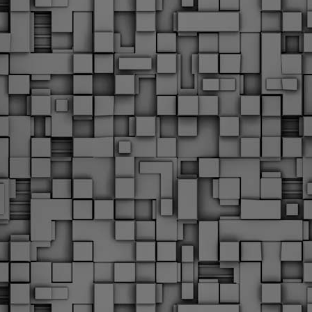
Με την απόφαση αυτή, το ΣτΕ απορρίπτει οριστικά τις
ξιώσεις των δημοσίων υπαλλήλων για επαναφορά των
ώρων, επικυρώνοντας την τρέχουσα κατάσταση παρά τις
ντιδράσεις της ΑΔΕΔΥ
ο ΣτΕ απέρριψε οριστικά την προσφυγή της ΑΔΕΔΥ και ενός
κπαιδευτικού για την επαναφορά των δώρων Χριστουγέννων,
άσχα και θερινής άδειας (13ος και 14ος μισθός) στους
ργαζόμενους του δημόσιου τομέα, κλείνοντας μια μακρά
ιαμάχη δεκαετιών που αφορούσε τις μνημονιακές περικοπές.
Εγγύκλιος ΥΠ.ΕΣ: Προκήρυξη 1Κ/2024 -
EB
Γνωστοποίηση έκδοσης οριστικών αποτελεσμάτων –
4
Παροχή οδηγιών.
 Δείτε/κατεβάστε την πολυαναμενόμενη εγκύκλιο του Υπ.
Με διαρροή 2 μέρες πριν την στάση εργασίας
EB
ενημερώνει το ΣτΕ για την απόρριψη της επαναφοράς
1