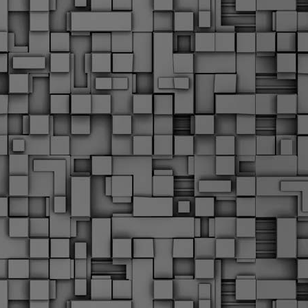
α
δ
α
Τ
ε
Π
ε
δ
F
►
F