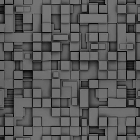
Φωτογραφικό ρεπορτάζ
εγάλες μέρες ζει ο "οργανισμός" της Δημοτικής Αστυνομίας!
α θυμίσουμε ότι κανονικές προσλήψεις στην Δημοτική
στυνομία έχουν να γίνουν από το 2010. Δεκαέξι ολόκληρα
ρόνια! Και βέβαια, ακόμη και με αυτές τις προσλήψεις, δεν
τάνουμε ούτε τα 2/3 των Δημοτικών Αστυνομικών που
πηρετούσαν το 2013 προ της κατάργησης της υπηρεσίας με
πόφαση του σημερινού πρωθυπουργού Κυριάκου Μητσοτάκη. Ας
ναι...
Δημοτική Αστυνομία Θεσσαλονίκης: Διμηνιαίος
AR
απολογισμός ελέγχων τήρησης νομοθεσίας
2
δεσποζόμενων Ζώων συντροφιάς
ον απολογισμό των δράσεων ελέγχου για τα ζώα συντροφιάς
ατά το δίμηνο Ιανουαρίου – Φεβρουαρίου 2026 παρουσιάζει η
ημοτική Αστυνομία Θεσσαλονίκης, με στόχο την προστασία των
ώων και την ομαλή συμβίωση στην πόλη.
ΣτΕ: Οριστική απόρριψη της επαναφοράς του 13ου
EB
και 14ου μισθού για τους δημοσίους υπαλλήλους
18