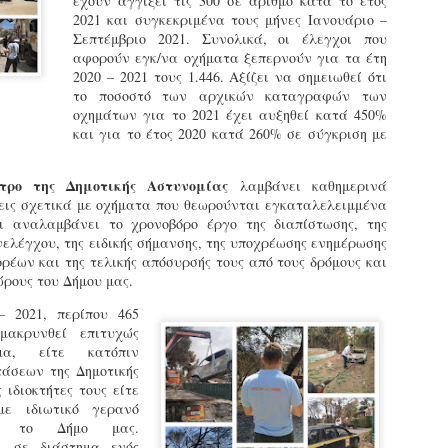
έχουν αγγίξει τις 300 σε αριθμό κατά το έτος
εκπαιδευμένους δημοτικο
2021 και συγκεκριμένα τους μήνες Ιανουάριο –
ήδη ολοκληρώσει την πρ
Σεπτέμβριο 2021. Συνολικά, οι έλεγχοι που
είναι έτοιμοι να αναλά
αφορούν εγκ/να οχήματα ξεπερνούν για τα έτη
2020 – 2021 τους 1.446. Αξίζει να σημειωθεί ότι
Στο πλαίσιο της προετο
το ποσοστό των αρχικών καταγραφών των
ολοκαίνουργια σκούτερ,
οχημάτων για το 2021 έχει αυξηθεί κατά 450%
τις περιπολίες και τις 
και για το έτος 2020 κατά 260% σε σύγκριση με
στελεχών της υπηρεσίας
τρο της Δημοτικής Αστυνομίας
λαμβάνει καθημερινά
σεις σχετικά με οχήματα που θεωρούνται εγκαταλελειμμένα
ι αναλαμβάνει το χρονοβόρο έργο της διαπίστωσης, της
ελέγχου, της ειδικής σήμανσης, της υποχρέωσης ενημέρωσης
έων και της τελικής απόσυρσής τους από τους δρόμους και
ώρους του Δήμου μας.
 2021, περίπου 465
μακρυνθεί επιτυχώς
α, είτε κατόπιν
άσεων της Δημοτικής
 ιδιοκτήτες τους είτε
ε ιδιωτικό γερανό
με το Δήμο μας.
Απολογισμός των
Δημοτική Αστυνομία
JUN
JUN
ελέγχων σε ιδιοκτήτες
Θεσσαλονίκης: Ένταση
τι σε διάστημα ενός
4
4