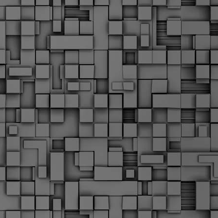
Σ
σ
φ
α
μ
φ
δ
M
Θ
ο
«
δ
ε
M