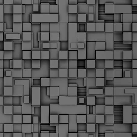
Μ
Ν
Α
χ
φ
υ
α
εί
M
Τ
κ
Δ
ζ
F