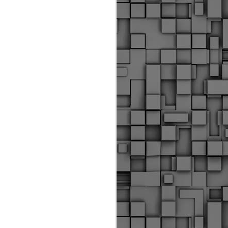
Διοικητικά πρόστιμα
ύψους 11.350€ σε
εργολάβους για
παραβάσεις σε έργα
Ο.Κ.Ω
Η Δημοτική Αστυνομία
Θεσσαλονίκης βεβαίωσε κατά
τις προηγούμενες ημέρες
πρόστιμα για 11 διοικητικές
παραβάσεις που έλαβαν
χώρα κατά τη διάρκεια
εργασιών από εργολαβικά
συνεργεία και οι οποίες
αφορούσαν εκτέλεση
εργασιών χωρίς νόμιμη
σήμανση και στην απόθεση
υλικών – εργαλείων εκτός του
προβλεπόμενου εργοταξίου.