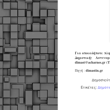
α
α
α
Μ
π
ε
Κ
A
Για οποιαδήποτε πλη
Δ
Δημοτικής Αστυνο
μ
dimast@acharnes.gr 
δ
dimastin.gr
Πηγή :
Μ
λ
Δημοσιεύ
«
Σ
Ετικέτες:
Δημοτι
σ
ε
M
μ