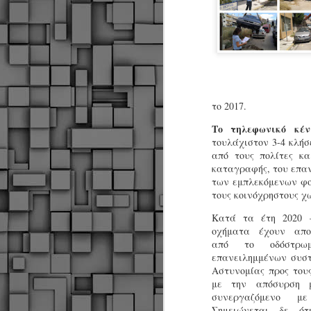
το 2017.
Το τηλεφωνικό κέν
τουλάχιστον 3-4 κλή
από τους πολίτες κα
καταγραφής, του επαν
των εμπλεκόμενων φορ
τους κοινόχρηστους χ
Κατά τα έτη 2020 –
οχήματα έχουν απο
από το οδόστρωμ
επανειλημμένων συστ
Αστυνομίας προς τους
με την απόσυρση μ
Δήμος Κοζάνης :
συνεργαζόμενο 
JUN
Αναμνηστικά
Σημειώνεται, δε, ό
7