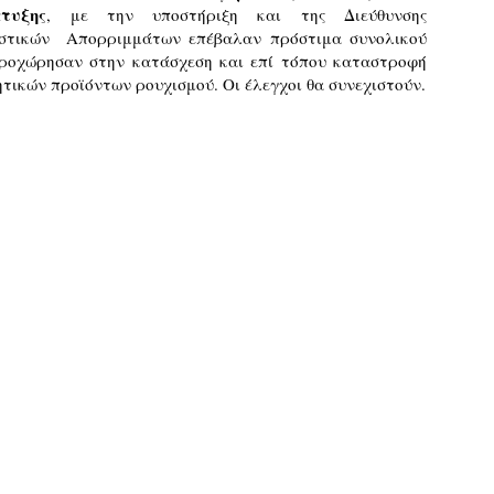
τυξης
, με την υποστήριξη και της Διεύθυνσης 
εκπαιδευμένους δημοτικο
ήδη ολοκληρώσει την πρ
στικών  Απορριμμάτων επέβαλαν πρόστιμα συνολικού 
είναι έτοιμοι να αναλά
προχώρησαν στην κατάσχεση και επί τόπου καταστροφή 
τικών προϊόντων ρουχισμού. Οι έλεγχοι θα συνεχιστούν.
Στο πλαίσιο της προετο
ολοκαίνουργια σκούτερ,
τις περιπολίες και τις 
στελεχών της υπηρεσίας
Απολογισμός των
Δημοτική Αστυνομία
JUN
JUN
ελέγχων σε ιδιοκτήτες
Θεσσαλονίκης: Ένταση
4
4