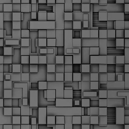
Σ
σ
φ
α
μ
φ
δ
M
Θ
ο
«
δ
ε
M