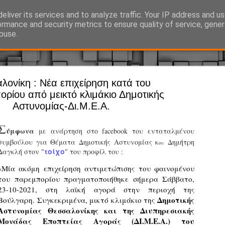
eliver its services and to analyze traffic. Your IP address and u
Ό, τι συμβαίνει γύρω από τη Δημοτική Αστυνομία, την τοπική αυτ
ormance and security metrics to ensure quality of service, gene
buse.
λονίκη : Νέα επιχείρηση κατά του
Άργος - Δη
JUL
ρίου από μεικτό κλιμάκιο Δημοτικής
Με σκούτε
29
Αστυνομίας-Δι.Μ.Ε.Α.
προσωπικό
Σ
αρμοδιότη
ύμφωνα
με ανάρτηση στο facebook του ενταταλμένου
συμβούλου για Θέματα Δημοτικής Αστυνομίας κ
Δημήτρη
ου
Ξεκινά επίσημα η λειτο
τοίχο
Δαγκλή στον "
" του προφίλ του :
Η Δημοτική Αστυνομία σ
Μία ακόμη επιχείρηση αντιμετώπισης του φαινομένου 
«
καθώς από την 1η Αυγού
του παρεμπορίου πραγματοποιήθηκε σήμερα Σάββατο, 
επιχειρησιακή λειτουργ
23-10-2021, στη λαϊκή αγορά στην περιοχή της 
παρουσία του Δήμου στου
Δημοτικής 
Βούλγαρη. Συγκεκριμένα, μικτό κλιμάκιο της 
χώρους.
Αστυνομίας Θεσσαλονίκης και της Διυπηρεσιακής 
Μονάδας Εποπτείας Αγοράς (ΔΙ.Μ.Ε.Α.) του 
Η νέα υπηρεσία θα στε