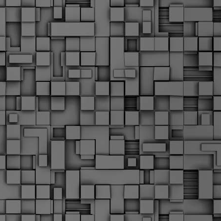
Μ
Ν
Α
χ
φ
υ
α
εί
M
Τ
κ
Δ
ζ
F