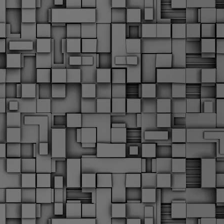
α
δ
α
Τ
ε
Π
ε
δ
F
►
F