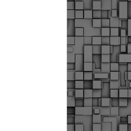
ύς αστυνομικούς, οι οποίοι έχουν
οβλεπόμενη εκπαίδευσή τους και
βουν καθήκοντα.
ιμασίας, ο Δήμος παρέλαβε τρία
 τα οποία θα χρησιμοποιούνται για
καθημερινές μετακινήσεις των
.
Δημοτική Αστυνομία
MAY
Θεσσαλονίκης:
25