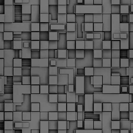
Με την απόφαση αυτή, το ΣτΕ απορρίπτει οριστικά τις
ξιώσεις των δημοσίων υπαλλήλων για επαναφορά των
ώρων, επικυρώνοντας την τρέχουσα κατάσταση παρά τις
ντιδράσεις της ΑΔΕΔΥ
ο ΣτΕ απέρριψε οριστικά την προσφυγή της ΑΔΕΔΥ και ενός
κπαιδευτικού για την επαναφορά των δώρων Χριστουγέννων,
άσχα και θερινής άδειας (13ος και 14ος μισθός) στους
ργαζόμενους του δημόσιου τομέα, κλείνοντας μια μακρά
ιαμάχη δεκαετιών που αφορούσε τις μνημονιακές περικοπές.
Εγγύκλιος ΥΠ.ΕΣ: Προκήρυξη 1Κ/2024 -
EB
Γνωστοποίηση έκδοσης οριστικών αποτελεσμάτων –
4
Παροχή οδηγιών.
 Δείτε/κατεβάστε την πολυαναμενόμενη εγκύκλιο του Υπ.
Με διαρροή 2 μέρες πριν την στάση εργασίας
EB
ενημερώνει το ΣτΕ για την απόρριψη της επαναφοράς
1