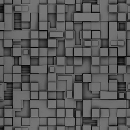
Φωτογραφικό ρεπορτάζ
εγάλες μέρες ζει ο "οργανισμός" της Δημοτικής Αστυνομίας!
α θυμίσουμε ότι κανονικές προσλήψεις στην Δημοτική
στυνομία έχουν να γίνουν από το 2010. Δεκαέξι ολόκληρα
ρόνια! Και βέβαια, ακόμη και με αυτές τις προσλήψεις, δεν
τάνουμε ούτε τα 2/3 των Δημοτικών Αστυνομικών που
πηρετούσαν το 2013 προ της κατάργησης της υπηρεσίας με
πόφαση του σημερινού πρωθυπουργού Κυριάκου Μητσοτάκη. Ας
ναι...
Δημοτική Αστυνομία Θεσσαλονίκης: Διμηνιαίος
AR
απολογισμός ελέγχων τήρησης νομοθεσίας
2
δεσποζόμενων Ζώων συντροφιάς
ον απολογισμό των δράσεων ελέγχου για τα ζώα συντροφιάς
ατά το δίμηνο Ιανουαρίου – Φεβρουαρίου 2026 παρουσιάζει η
ημοτική Αστυνομία Θεσσαλονίκης, με στόχο την προστασία των
ώων και την ομαλή συμβίωση στην πόλη.
ΣτΕ: Οριστική απόρριψη της επαναφοράς του 13ου
EB
και 14ου μισθού για τους δημοσίους υπαλλήλους
18