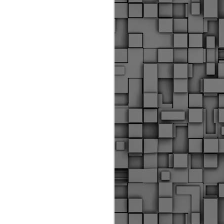
Διοικητικά πρόστιμα
ύψους 11.350€ σε
εργολάβους για
παραβάσεις σε έργα
Ο.Κ.Ω
Η Δημοτική Αστυνομία
Θεσσαλονίκης βεβαίωσε κατά
τις προηγούμενες ημέρες
πρόστιμα για 11 διοικητικές
παραβάσεις που έλαβαν
χώρα κατά τη διάρκεια
εργασιών από εργολαβικά
συνεργεία και οι οποίες
αφορούσαν εκτέλεση
εργασιών χωρίς νόμιμη
σήμανση και στην απόθεση
υλικών – εργαλείων εκτός του
προβλεπόμενου εργοταξίου.