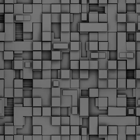
υνεχίζονται οι ορκωμοσίες των νέων Δημοτικών Αστυνομικών
ε δήμους της χώρας. Το Dimastin, αναζητεί σχετικό
ωτογραφικό υλικό στο διαδίκτυο και σας το παρουσιάζει σε
υτή την ανάρτηση. Επίσης, σας καλούμε, αν διαπιστώσετε ότι
ας έχουν "ξεφύγει" ορκωμοσίες, μπορείτε να στέλνετε το
ωτογραφικό τους υλικό στο dimasthes@gmail.gr ώστε να το
ημοσιεύουμε εδώ, άμεσα.
Θεσσαλονίκη: Ορκίστηκαν οι 75 νέοι δημοτικοί
AR
αστυνομικοί – Τι τους ζήτησε ο Αγγελούδης
18
Ενισχύεται το έργο της δημοτικής αστυνομίας στο δήμο
εσσαλονίκης καθώς το πρωί της Τετάρτης 18 Μαρτίου
ρκίστηκαν οι 75 νέοι δημοτικοί αστυνομικοί.
Με αυτούς, σε λίγους μήνες αποκτά ένα ισχυρό σώμα η
ημοτική αστυνομία. Θα είναι πιο κοντά στον πολίτη. Είχα την
υκαιρία να είμαι σήμερα στην ορκωμοσία τους.
Ξεκίνησαν εδώ και μια εβδομάδα οι αφίξεις των
AR
νεοπροσληφθέντων Δημοτικών Αστυνομικών στους
17
δήμους και οι ορκωμοσίες τους - Πλήρες