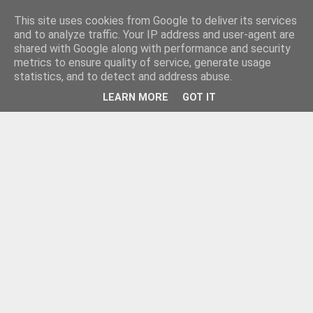
This site uses cookies from Google to deliver its services
and to analyze traffic. Your IP address and user-agent are
shared with Google along with performance and security
metrics to ensure quality of service, generate usage
statistics, and to detect and address abuse.
LEARN MORE
GOT IT