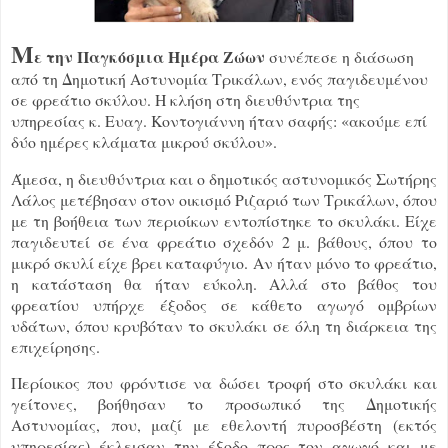
Μ
ε την Παγκόσμια Ημέρα Ζώων
συνέπεσε η διάσωση
από τη Δημοτική Αστυνομία Τρικάλων, ενός παγιδευμένου
σε φρεάτιο σκύλου. Η κλήση στη διευθύντρια της
υπηρεσίας κ. Ευαγ. Κοντογιάννη ήταν σαφής: «ακούμε επί
δύο ημέρες κλάματα μικρού σκύλου».
Άμεσα, η διευθύντρια και ο δημοτικός αστυνομικός Σωτήρης
Λάλος μετέβησαν στον οικισμό Ριζαριό των Τρικάλων, όπου
με τη βοήθεια των περιοίκων εντοπίστηκε το σκυλάκι. Είχε
παγιδευτεί σε ένα φρεάτιο σχεδόν 2 μ. βάθους, όπου το
μικρό σκυλί είχε βρει καταφύγιο. Αν ήταν μόνο το φρεάτιο,
η κατάσταση θα ήταν εύκολη. Αλλά στο βάθος του
φρεατίου υπήρχε έξοδος σε κάθετο αγωγό ομβρίων
υδάτων, όπου κρυβόταν το σκυλάκι σε όλη τη διάρκεια της
επιχείρησης.
Περίοικος που φρόντισε να δώσει τροφή στο σκυλάκι και
γείτονες, βοήθησαν το προσωπικό της Δημοτικής
Αστυνομίας, που, μαζί με εθελοντή πυροσβέστη (εκτός
υπηρεσίας) έκλεισαν την έξοδο προς τον αγωγό και με