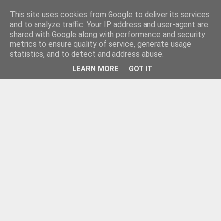
This site uses cookies from Google to deliver its services
and to analyze traffic. Your IP address and user-agent are
shared with Google along with performance and security
metrics to ensure quality of service, generate usage
statistics, and to detect and address abuse.
LEARN MORE
GOT IT