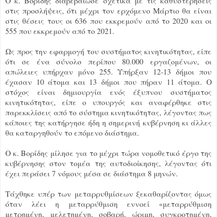
Ο κ. Βορίδης διαβεβαίωσε σχετικά με τις καθυστερήσεις
στις προσλήψεις, ότι μέχρι τον ερχόμενο Μάρτιο θα είναι
στις θέσεις τους οι 636 που εκκρεμούν από το 2020 και οι
555 που εκκρεμούν από το 2021.
Ως προς την εφαρμογή του συστήματος κινητικότητας, είπε
ότι σε ένα σύνολο περίπου 80.000 εργαζομένων, οι
απώλειες υπήρχαν μόνο 255. Υπήρξαν 12-13 δήμοι που
έχασαν 10 άτομα και 13 δήμοι που πήραν 11 άτομα. Ο
στόχος είναι δημιουργία ενός έξυπνου συστήματος
κινητικότητας, είπε ο υπουργός και αναφέρθηκε στις
παρεκκλίσεις από το σύστημα κινητικότητας, λέγοντας πως
κάποιες της κατήργησε ήδη η σημερινή κυβέρνηση κι άλλες
θα καταργηθούν το επόμενο διάστημα.
Ο κ. Βορίδης μίλησε για το μέχρι τώρα νομοθετικό έργο της
κυβέρνησης στον τομέα της αυτοδιοίκησης, λέγοντας ότι
έχει περάσει 7 νόμους μέσα σε διάστημα 8 μηνών.
Τάχθηκε υπέρ των μεταρρυθμίσεων ξεκαθαρίζοντας όμως
όταν λέει η μεταρρύθμιση εννοεί «μεταρρύθμιση
μετρημένη, μελετημένη, σοβαρή, ώριμη, συγκροτημένη,