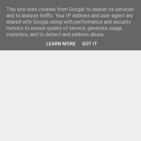
This site uses cookies from Google to deliver its services
and to analyze traffic. Your IP address and user-agent are
shared with Google along with performance and security
metrics to ensure quality of service, generate usage
statistics, and to detect and address abuse.
LEARN MORE
GOT IT