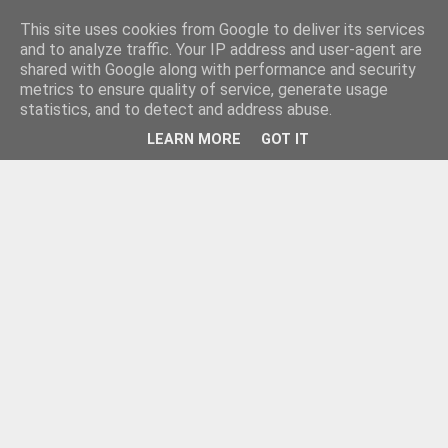
This site uses cookies from Google to deliver its services
and to analyze traffic. Your IP address and user-agent are
shared with Google along with performance and security
metrics to ensure quality of service, generate usage
statistics, and to detect and address abuse.
LEARN MORE
GOT IT