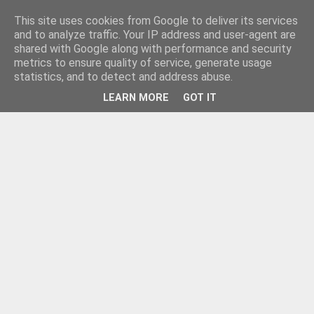
This site uses cookies from Google to deliver its services
and to analyze traffic. Your IP address and user-agent are
shared with Google along with performance and security
metrics to ensure quality of service, generate usage
statistics, and to detect and address abuse.
LEARN MORE
GOT IT