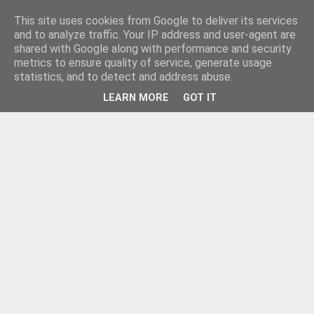
This site uses cookies from Google to deliver its services
and to analyze traffic. Your IP address and user-agent are
shared with Google along with performance and security
metrics to ensure quality of service, generate usage
statistics, and to detect and address abuse.
LEARN MORE
GOT IT